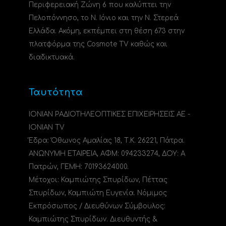
Περιφερειακή Ζώνη 6 που καλύπτει την
Πελοπόννησο, το N. Ιόνιο και την Ν. Στερεά
Ελλάδα. Ακόμη, εκπέμπει στη θέση 673 στην
πλατφόρμα της Cosmote TV καθώς και
διαδικτυακά.
Ταυτότητα
ΙΟΝΙΑΝ ΡΑΔΙΟΤΗΛΕΟΠΤΙΚΕΣ ΕΠΙΧΕΙΡΗΣΕΙΣ ΑΕ -
IONIAN TV
Έδρα: Όθωνος Αμαλίας 18, Τ.Κ. 26221, Πάτρα.
ΑΝΩΝΥΜΗ ΕΤΑΙΡΕΙΑ, ΑΦΜ: 094233274, ΔΟΥ: A
Πατρών, ΓΕΜΗ: 70193624000.
Μέτοχοι: Καμπιώτης Σπυρίδων, Πέττας
Σπυρίδων, Καμπιώτη Ευγενία. Νόμιμος
Εκπρόσωπος / Διευθύνων Σύμβουλος:
Καμπιώτης Σπυρίδων. Διευθυντής &