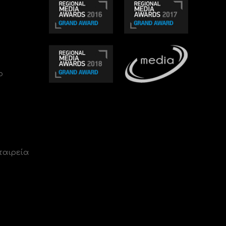
ο
ταιρεία