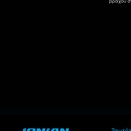
βράχου σ
Ταυτό