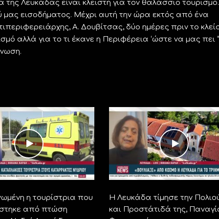
 της Λευκάδας είναι κλειστή για τον θαλάσσιο τουρισμό.
ύ μας εισοδήματος. Μέχρι αυτή την ώρα εκτός από ένα
ιπεριφερειάρχης, Α. Δουβίτσας, δύο ημέρες πριν το κλεί
σμό αλλά για το τι έκανε η Περιφέρεια ‘ώστε να μας πει 
ίνωση.
ωμένη η τουρίστρια που
Η Λευκάδα τίμησε την Πολιο
στηκε από πτώση
και Προστάτιδά της, Παναγί