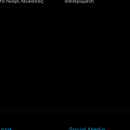
το Νυδρί Λευκάδας
Φανερωμένη
τητα
Social Media