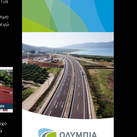
 Για
σιμο
“εγώ
ύχο
α