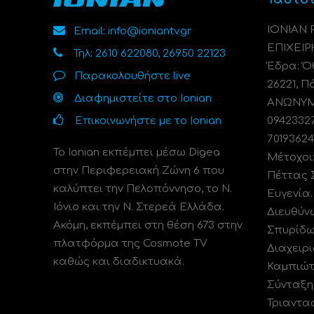
ΙΟΝΙΑΝ
Email: info@ioniantv.gr
ΕΠΙΧΕΙΡ
Τηλ: 2610 622080, 26950 22123
Έδρα: Όθ
Παρακολουθήστε live
26221, Π
Διαφημιστείτε στο Ionian
ΑΝΩΝΥΜΗ
Επικοινωνήστε με το Ionian
0942332
70193624
Το Ionian εκπέμπει μέσω Digea
Μέτοχοι
στην Περιφερειακή Ζώνη 6 που
Πέττας 
καλύπτει την Πελοπόννησο, το N.
Ευγενία
Ιόνιο και την Ν. Στερεά Ελλάδα.
Διευθύν
Ακόμη, εκπέμπει στη θέση 673 στην
Σπυρίδω
πλατφόρμα της Cosmote TV
Διαχειρι
καθώς και διαδικτυακά.
Καμπιώτ
Σύνταξη
Τριαντα