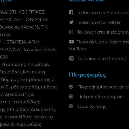
 ΡΑΔΙΟΤΗΛΕΟΠΤΙΚΕΣ
Το Ionian στο Facebook
ΗΣΕΙΣ ΑΕ - IONIAN TV
Το Ionian στο Twitter
ωνος Αμαλίας 18, Τ.Κ.
Το Ionian στο Instagram
άτρα.
 ΕΤΑΙΡΕΙΑ, ΑΦΜ:
Το κανάλι του Ionian στ
YouTube
74, ΔΟΥ: A Πατρών, ΓΕΜΗ:
000.
Το Ionian στο Pinterest
: Καμπιώτης Σπυρίδων,
Σπυρίδων, Καμπιώτη
Πληροφορίες
. Νόμιμος Εκπρόσωπος /
ων Σύμβουλος: Καμπιώτης
Πληροφορίες για την ε
ν. Διευθυντής &
Πολιτική Απορρήτου
στής Ιστοσελίδας:
Όροι Χρήσης
ης Σπυρίδων. Διευθυντής
ς Ιστοσελίδας: Μπάστα
φυλλιά. Δικαιούχος