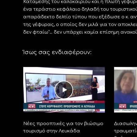
Καταμεσής του καλοκαιριού και η πλωτή γέφυρα
ένα τεράστιο κεφάλαιο δηλαδή του τουριστικο
απαράδεκτο δελτίο τύπου που εξέδωσε ο κ. αντ
της γέφυρας, ο οποίος δεν μιλά για τον αποκλει
δεν φταίω”… δεν υπάρχει καμία επίσημη ανακο
Ίσως σας ενδιαφέρουν:
Νέες προοπτικές για τον βιώσιμο
Διασωλην
τουρισμό στην Λευκάδα
τραυματί