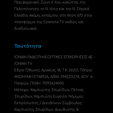
Περιφερειακή Ζώνη 6 που καλύπτει την
Πελοπόννησο, το N. Ιόνιο και την Ν. Στερεά
Ελλάδα. Ακόμη, εκπέμπει στη θέση 673 στην
πλατφόρμα της Cosmote TV καθώς και
διαδικτυακά.
Ταυτότητα
ΙΟΝΙΑΝ ΡΑΔΙΟΤΗΛΕΟΠΤΙΚΕΣ ΕΠΙΧΕΙΡΗΣΕΙΣ ΑΕ -
IONIAN TV
Έδρα: Όθωνος Αμαλίας 18, Τ.Κ. 26221, Πάτρα.
ΑΝΩΝΥΜΗ ΕΤΑΙΡΕΙΑ, ΑΦΜ: 094233274, ΔΟΥ: A
Πατρών, ΓΕΜΗ: 70193624000.
Μέτοχοι: Καμπιώτης Σπυρίδων, Πέττας
Σπυρίδων, Καμπιώτη Ευγενία. Νόμιμος
Εκπρόσωπος / Διευθύνων Σύμβουλος:
Καμπιώτης Σπυρίδων. Διευθυντής &