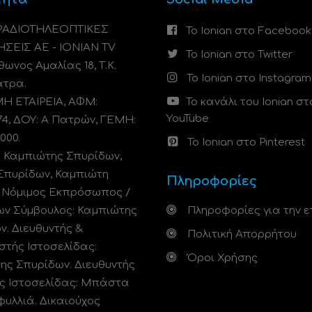
 ΡΑΔΙΟΤΗΛΕΟΠΤΙΚΕΣ
Το Ionian στο Facebook
ΗΣΕΙΣ ΑΕ - IONIAN TV
Το Ionian στο Twitter
ωνος Αμαλίας 18, Τ.Κ.
Το Ionian στο Instagram
άτρα.
 ΕΤΑΙΡΕΙΑ, ΑΦΜ:
Το κανάλι του Ionian στ
YouTube
74, ΔΟΥ: A Πατρών, ΓΕΜΗ:
000.
Το Ionian στο Pinterest
: Καμπιώτης Σπυρίδων,
Σπυρίδων, Καμπιώτη
Πληροφορίες
. Νόμιμος Εκπρόσωπος /
ων Σύμβουλος: Καμπιώτης
Πληροφορίες για την ε
ν. Διευθυντής &
Πολιτική Απορρήτου
στής Ιστοσελίδας:
Όροι Χρήσης
ης Σπυρίδων. Διευθυντής
ς Ιστοσελίδας: Μπάστα
φυλλιά. Δικαιούχος