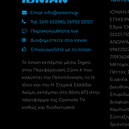
ΙΟΝΙΑΝ
Email: info@ioniantv.gr
ΕΠΙΧΕΙΡ
Τηλ: 2610 622080, 26950 22123
Έδρα: Όθ
Παρακολουθήστε live
26221, Π
Διαφημιστείτε στο Ionian
ΑΝΩΝΥΜΗ
Επικοινωνήστε με το Ionian
0942332
70193624
Το Ionian εκπέμπει μέσω Digea
Μέτοχοι
στην Περιφερειακή Ζώνη 6 που
Πέττας 
καλύπτει την Πελοπόννησο, το N.
Ευγενία
Ιόνιο και την Ν. Στερεά Ελλάδα.
Διευθύν
Ακόμη, εκπέμπει στη θέση 673 στην
Σπυρίδω
πλατφόρμα της Cosmote TV
Διαχειρι
καθώς και διαδικτυακά.
Καμπιώτ
Σύνταξη
Τριαντα