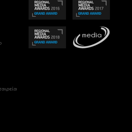
ο
ταιρεία