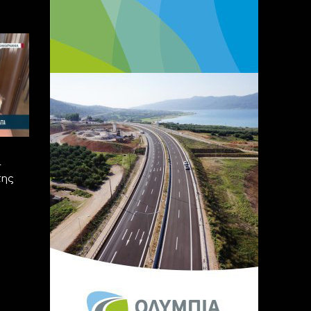
ι
της