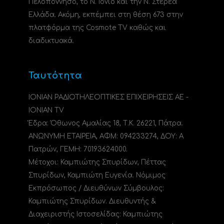
Πελοπόννησο, το N. Ιόνιο και την Ν. Στερεά
Ελλάδα. Ακόμη, εκπέμπει στη θέση 673 στην
πλατφόρμα της Cosmote TV καθώς και
διαδικτυακά.
Ταυτότητα
ΙΟΝΙΑΝ ΡΑΔΙΟΤΗΛΕΟΠΤΙΚΕΣ ΕΠΙΧΕΙΡΗΣΕΙΣ ΑΕ -
IONIAN TV
Έδρα: Όθωνος Αμαλίας 18, Τ.Κ. 26221, Πάτρα.
ΑΝΩΝΥΜΗ ΕΤΑΙΡΕΙΑ, ΑΦΜ: 094233274, ΔΟΥ: A
Πατρών, ΓΕΜΗ: 70193624000.
Μέτοχοι: Καμπιώτης Σπυρίδων, Πέττας
Σπυρίδων, Καμπιώτη Ευγενία. Νόμιμος
Εκπρόσωπος / Διευθύνων Σύμβουλος:
Καμπιώτης Σπυρίδων. Διευθυντής &
Διαχειριστής Ιστοσελίδας: Καμπιώτης