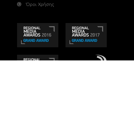
Όροι Χρήσης
Τηλεοπτικό κανάλι Ionian TV - Η Τηλεόραση της
Δυτικής Ελλάδας
. Ενημέρωση, Άποψη, Ψυχαγωγία.
Κατασκευή ιστοσελίδας: Set 2 Web