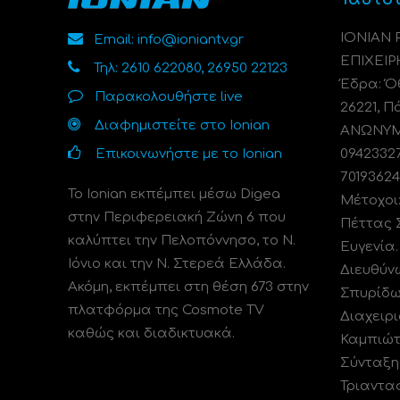
ΙΟΝΙΑΝ
Email: info@ioniantv.gr
ΕΠΙΧΕΙΡ
Τηλ: 2610 622080, 26950 22123
Έδρα: Όθ
Παρακολουθήστε live
26221, Π
Διαφημιστείτε στο Ionian
ΑΝΩΝΥΜΗ
Επικοινωνήστε με το Ionian
0942332
70193624
Το Ionian εκπέμπει μέσω Digea
Μέτοχοι
στην Περιφερειακή Ζώνη 6 που
Πέττας 
καλύπτει την Πελοπόννησο, το N.
Ευγενία
Ιόνιο και την Ν. Στερεά Ελλάδα.
Διευθύν
Ακόμη, εκπέμπει στη θέση 673 στην
Σπυρίδω
πλατφόρμα της Cosmote TV
Διαχειρι
καθώς και διαδικτυακά.
Καμπιώτ
Σύνταξη
Τριαντα