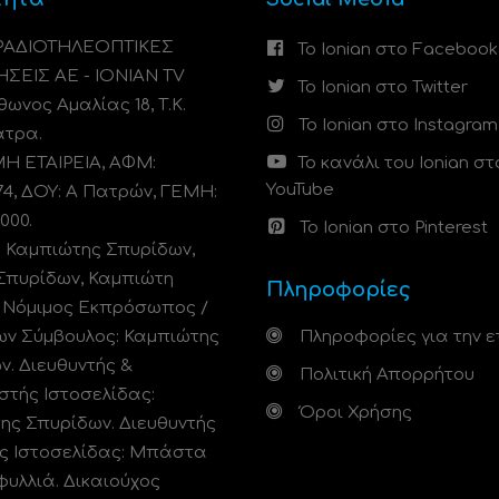
 ΡΑΔΙΟΤΗΛΕΟΠΤΙΚΕΣ
Το Ionian στο Facebook
ΗΣΕΙΣ ΑΕ - IONIAN TV
Το Ionian στο Twitter
ωνος Αμαλίας 18, Τ.Κ.
Το Ionian στο Instagram
άτρα.
 ΕΤΑΙΡΕΙΑ, ΑΦΜ:
Το κανάλι του Ionian στ
YouTube
74, ΔΟΥ: A Πατρών, ΓΕΜΗ:
000.
Το Ionian στο Pinterest
: Καμπιώτης Σπυρίδων,
Σπυρίδων, Καμπιώτη
Πληροφορίες
. Νόμιμος Εκπρόσωπος /
ων Σύμβουλος: Καμπιώτης
Πληροφορίες για την ε
ν. Διευθυντής &
Πολιτική Απορρήτου
στής Ιστοσελίδας:
Όροι Χρήσης
ης Σπυρίδων. Διευθυντής
ς Ιστοσελίδας: Μπάστα
φυλλιά. Δικαιούχος