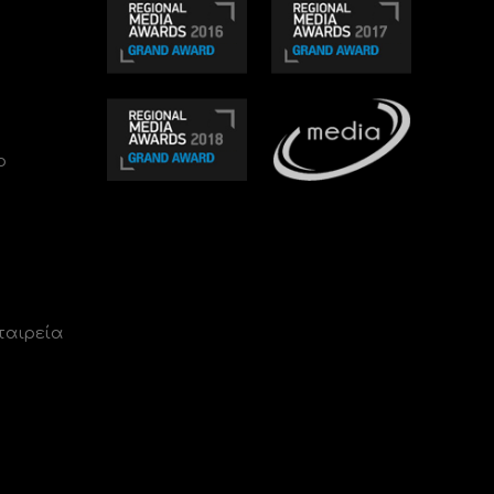
ο
ταιρεία