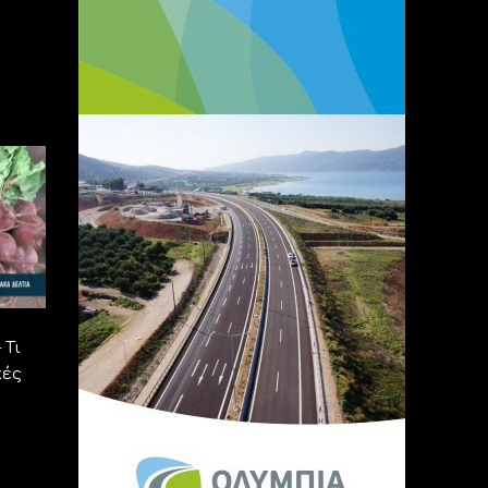
 Τι
κές