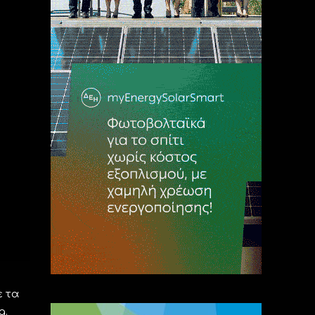
ε τα
a.