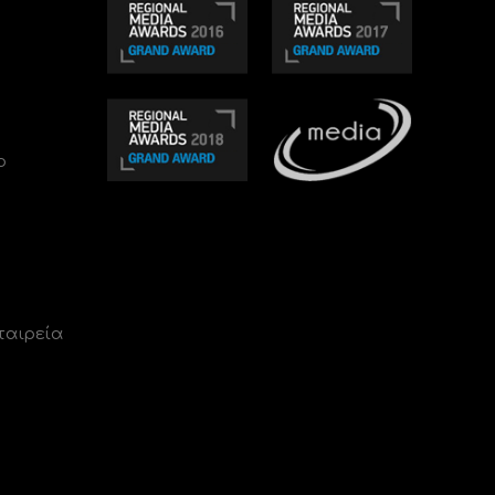
ο
ταιρεία