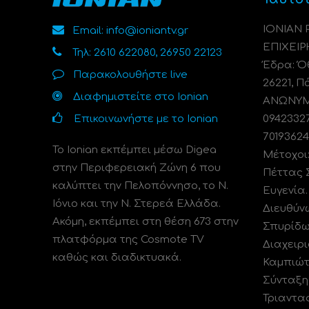
ΙΟΝΙΑΝ
Email: info@ioniantv.gr
ΕΠΙΧΕΙΡ
Τηλ: 2610 622080, 26950 22123
Έδρα: Όθ
Παρακολουθήστε live
26221, Π
Διαφημιστείτε στο Ionian
ΑΝΩΝΥΜΗ
Επικοινωνήστε με το Ionian
0942332
70193624
Το Ionian εκπέμπει μέσω Digea
Μέτοχοι
στην Περιφερειακή Ζώνη 6 που
Πέττας 
καλύπτει την Πελοπόννησο, το N.
Ευγενία
Ιόνιο και την Ν. Στερεά Ελλάδα.
Διευθύν
Ακόμη, εκπέμπει στη θέση 673 στην
Σπυρίδω
πλατφόρμα της Cosmote TV
Διαχειρι
καθώς και διαδικτυακά.
Καμπιώτ
Σύνταξη
Τριαντα