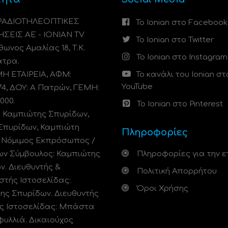
 ΡΑΔΙΟΤΗΛΕΟΠΤΙΚΕΣ
Το Ionian στο Facebook
ΗΣΕΙΣ ΑΕ - IONIAN TV
Το Ionian στο Twitter
ωνος Αμαλίας 18, Τ.Κ.
Το Ionian στο Instagram
άτρα.
 ΕΤΑΙΡΕΙΑ, ΑΦΜ:
Το κανάλι του Ionian στ
YouTube
74, ΔΟΥ: A Πατρών, ΓΕΜΗ:
000.
Το Ionian στο Pinterest
: Καμπιώτης Σπυρίδων,
Σπυρίδων, Καμπιώτη
Πληροφορίες
. Νόμιμος Εκπρόσωπος /
ων Σύμβουλος: Καμπιώτης
Πληροφορίες για την ε
ν. Διευθυντής &
Πολιτική Απορρήτου
στής Ιστοσελίδας:
Όροι Χρήσης
ης Σπυρίδων. Διευθυντής
ς Ιστοσελίδας: Μπάστα
φυλλιά. Δικαιούχος