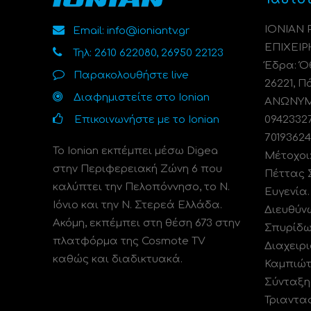
ΙΟΝΙΑΝ
Email: info@ioniantv.gr
ΕΠΙΧΕΙΡ
Τηλ: 2610 622080, 26950 22123
Έδρα: Όθ
Παρακολουθήστε live
26221, Π
Διαφημιστείτε στο Ionian
ΑΝΩΝΥΜΗ
Επικοινωνήστε με το Ionian
0942332
70193624
Το Ionian εκπέμπει μέσω Digea
Μέτοχοι
στην Περιφερειακή Ζώνη 6 που
Πέττας 
καλύπτει την Πελοπόννησο, το N.
Ευγενία
Ιόνιο και την Ν. Στερεά Ελλάδα.
Διευθύν
Ακόμη, εκπέμπει στη θέση 673 στην
Σπυρίδω
πλατφόρμα της Cosmote TV
Διαχειρι
καθώς και διαδικτυακά.
Καμπιώτ
Σύνταξη
Τριαντα