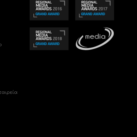
ο
ταιρεία