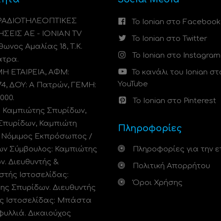
 ΡΑΔΙΟΤΗΛΕΟΠΤΙΚΕΣ
Το Ionian στο Facebook
ΗΣΕΙΣ ΑΕ - IONIAN TV
Το Ionian στο Twitter
ωνος Αμαλίας 18, Τ.Κ.
Το Ionian στο Instagram
άτρα.
 ΕΤΑΙΡΕΙΑ, ΑΦΜ:
Το κανάλι του Ionian στ
YouTube
74, ΔΟΥ: A Πατρών, ΓΕΜΗ:
000.
Το Ionian στο Pinterest
: Καμπιώτης Σπυρίδων,
Σπυρίδων, Καμπιώτη
Πληροφορίες
. Νόμιμος Εκπρόσωπος /
ων Σύμβουλος: Καμπιώτης
Πληροφορίες για την ε
ν. Διευθυντής &
Πολιτική Απορρήτου
στής Ιστοσελίδας:
Όροι Χρήσης
ης Σπυρίδων. Διευθυντής
ς Ιστοσελίδας: Μπάστα
φυλλιά. Δικαιούχος