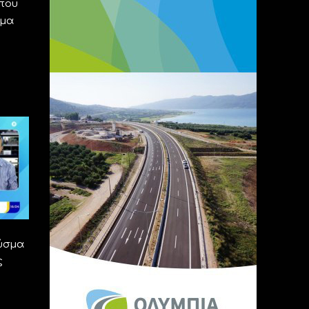
 που
ημα
ύσμα
ς