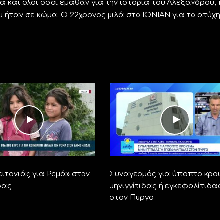
λά και όλοι όσοι έμαθαν για την ιστορία του Αλέξανδρου,
 ήταν σε κώμα. Ο 22χρονος μιλά στο ΙΟΝΙΑΝ για το ατύχ
ειτονιάς για Ρομά» στον
Συναγερμός για ύποπτο κρο
δας
μηνιγγίτιδας ή εγκεφαλίτιδα
στον Πύργο