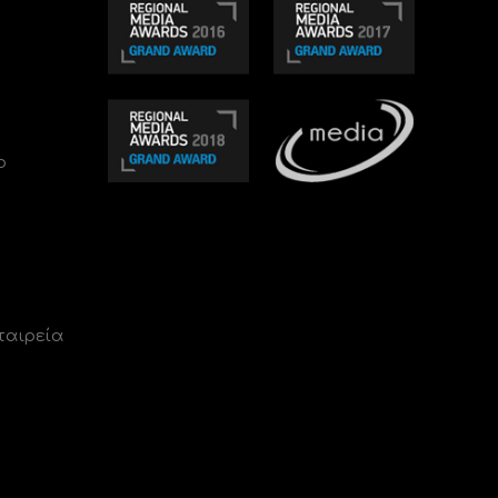
ο
ταιρεία