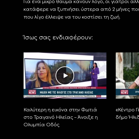
Για ένα μικρό θαύμα κάνουν λόγο, οι γιατροί αλ
κατάφερε να ξυπνήσει ύστερα από 2 μήνες που
που λίγο έλλειψε να του κοστίσει τη ζωή.
Ίσως σας ενδιαφέρουν:
Καλύτερη η εικόνα στην Φωτιά
«Κέντρο Γ
στο Τραγανό Ηλείας – Άνοιξε η
δήμο Ήλι
Ολυμπία Οδός