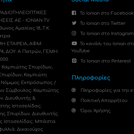
 ΡΑΔΙΟΤΗΛΕΟΠΤΙΚΕΣ
Το Ionian στο Facebook
ΗΣΕΙΣ ΑΕ - IONIAN TV
Το Ionian στο Twitter
ωνος Αμαλίας 18, Τ.Κ.
Το Ionian στο Instagram
άτρα.
 ΕΤΑΙΡΕΙΑ, ΑΦΜ:
Το κανάλι του Ionian στ
YouTube
74, ΔΟΥ: A Πατρών, ΓΕΜΗ:
000.
Το Ionian στο Pinterest
: Καμπιώτης Σπυρίδων,
Σπυρίδων, Καμπιώτη
Πληροφορίες
. Νόμιμος Εκπρόσωπος /
ων Σύμβουλος: Καμπιώτης
Πληροφορίες για την ε
ν. Διευθυντής &
Πολιτική Απορρήτου
στής Ιστοσελίδας:
Όροι Χρήσης
ης Σπυρίδων. Διευθυντής
ς Ιστοσελίδας: Μπάστα
φυλλιά. Δικαιούχος