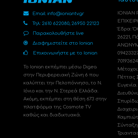
ΙΟΝΙΑΝ
Email: info@ioniantv.gr
ΕΠΙΧΕΙΡ
Τηλ: 2610 622080, 26950 22123
Έδρα: Όθ
Παρακολουθήστε live
26221, Π
Διαφημιστείτε στο Ionian
ΑΝΩΝΥΜΗ
Επικοινωνήστε με το Ionian
0942332
70193624
Το Ionian εκπέμπει μέσω Digea
Μέτοχοι
στην Περιφερειακή Ζώνη 6 που
Πέττας 
καλύπτει την Πελοπόννησο, το N.
Ευγενία
Ιόνιο και την Ν. Στερεά Ελλάδα.
Διευθύν
Ακόμη, εκπέμπει στη θέση 673 στην
Σπυρίδω
πλατφόρμα της Cosmote TV
Διαχειρι
καθώς και διαδικτυακά.
Καμπιώτ
Σύνταξη
Τριαντα