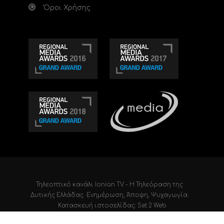
Όροι Χρήσης
Τηλεοπτικό κανάλι Ionian TV - Η Τηλεόραση της
Δυτικής Ελλάδας
. Ενημέρωση, Άποψη, Ψυχαγωγία.
Κατασκευή ιστοσελίδας: Set 2 Web