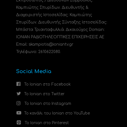
Εκπρόσωπος / Διευθύνων Σύμβουλος:
Καμπιώτης Σπυρίδων. Διευθυντής &
Διαχειριστής Ιστοσελίδας: Καμπιώτης
Σπυρίδων. Διευθυντής Σύνταξης Ιστοσελίδας:
Μπάστα Τριανταφυλλιά. Δικαιούχος Domain:
ΙΟΝΙΑΝ ΡΑΔΙΟΤΗΛΕΟΠΤΙΚΕΣ ΕΠΙΧΕΙΡΗΣΕΙΣ ΑΕ
Email: skampiotis@ioniantv.gr
Τηλέφωνο: 2610622080.
Social Media
Το Ionian στο Facebook
Το Ionian στο Twitter
Το Ionian στο Instagram
Το κανάλι του Ionian στο YouTube
Το Ionian στο Pinterest