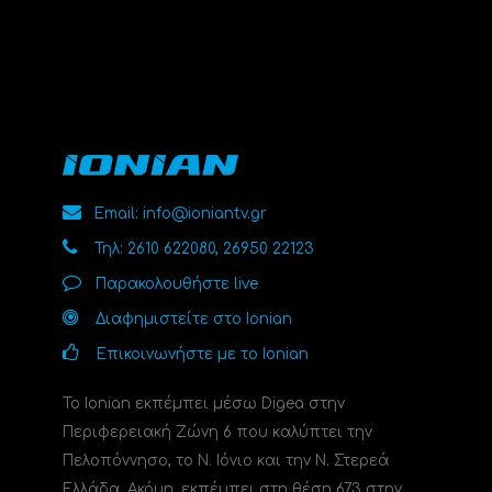
Email: info@ioniantv.gr
Τηλ: 2610 622080, 26950 22123
Παρακολουθήστε live
Διαφημιστείτε στο Ionian
Επικοινωνήστε με το Ionian
Το Ionian εκπέμπει μέσω Digea στην
Περιφερειακή Ζώνη 6 που καλύπτει την
Πελοπόννησο, το N. Ιόνιο και την Ν. Στερεά
Ελλάδα. Ακόμη, εκπέμπει στη θέση 673 στην