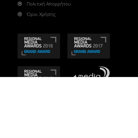
Πολιτική Απορρήτου
Όροι Χρήσης
Τηλεοπτικό κανάλι Ionian TV - Η Τηλεόραση της
Δυτικής Ελλάδας
. Ενημέρωση, Άποψη, Ψυχαγωγία.
Κατασκευή ιστοσελίδας: Set 2 Web