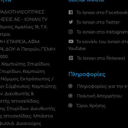
 ΡΑΔΙΟΤΗΛΕΟΠΤΙΚΕΣ
Το Ionian στο Facebook
ΗΣΕΙΣ ΑΕ - IONIAN TV
Το Ionian στο Twitter
ωνος Αμαλίας 18, Τ.Κ.
Το Ionian στο Instagram
άτρα.
 ΕΤΑΙΡΕΙΑ, ΑΦΜ:
Το κανάλι του Ionian στ
YouTube
74, ΔΟΥ: A Πατρών, ΓΕΜΗ:
000.
Το Ionian στο Pinterest
: Καμπιώτης Σπυρίδων,
Σπυρίδων, Καμπιώτη
Πληροφορίες
. Νόμιμος Εκπρόσωπος /
ων Σύμβουλος: Καμπιώτης
Πληροφορίες για την ε
ν. Διευθυντής &
Πολιτική Απορρήτου
στής Ιστοσελίδας:
Όροι Χρήσης
ης Σπυρίδων. Διευθυντής
ς Ιστοσελίδας: Μπάστα
φυλλιά. Δικαιούχος