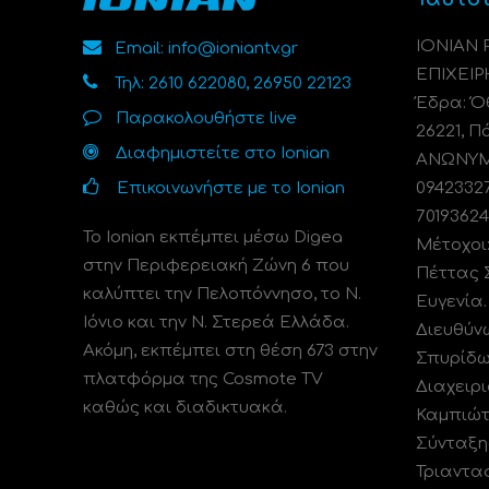
ΙΟΝΙΑΝ
Email: info@ioniantv.gr
ΕΠΙΧΕΙΡ
Τηλ: 2610 622080, 26950 22123
Έδρα: Όθ
Παρακολουθήστε live
26221, Π
Διαφημιστείτε στο Ionian
ΑΝΩΝΥΜΗ
Επικοινωνήστε με το Ionian
0942332
70193624
Το Ionian εκπέμπει μέσω Digea
Μέτοχοι
στην Περιφερειακή Ζώνη 6 που
Πέττας 
καλύπτει την Πελοπόννησο, το N.
Ευγενία
Ιόνιο και την Ν. Στερεά Ελλάδα.
Διευθύν
Ακόμη, εκπέμπει στη θέση 673 στην
Σπυρίδω
πλατφόρμα της Cosmote TV
Διαχειρι
καθώς και διαδικτυακά.
Καμπιώτ
Σύνταξη
Τριαντα