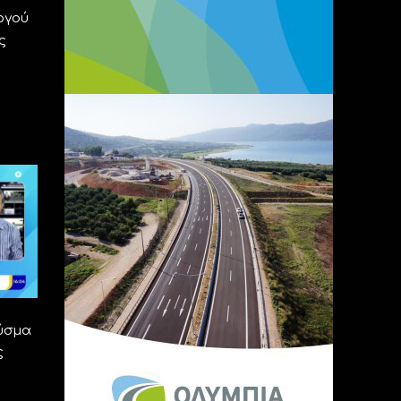
ργού
ς
ύσμα
ς