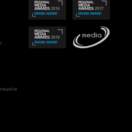
ο
ταιρεία