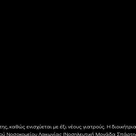
ης, καθώς ενισχύεται με έξι νέους γιατρούς. Η διοικήτρι
ικού Νοσοκομείου Λακωνίας (Νοσηλευτική Μονάδα Σπάρτη