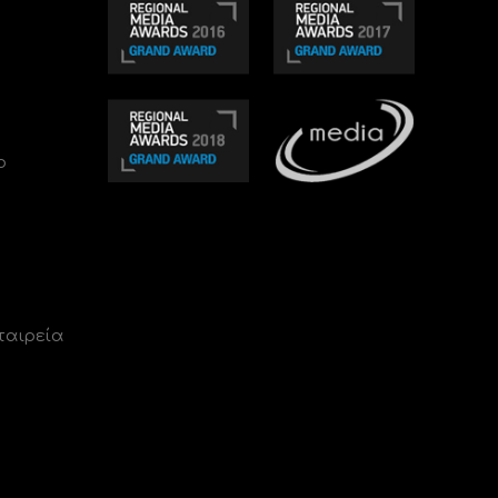
ο
ταιρεία