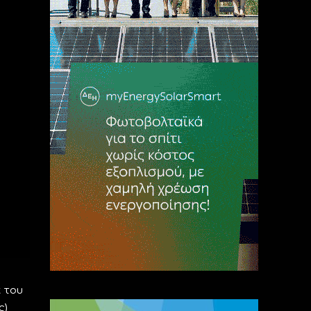
α του
ς)