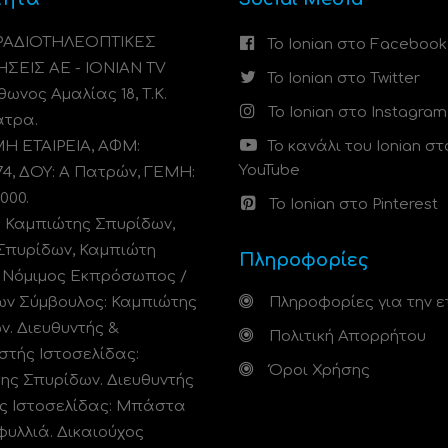
 ΡΑΔΙΟΤΗΛΕΟΠΤΙΚΕΣ
Το Ionian στο Facebook
ΗΣΕΙΣ ΑΕ - IONIAN TV
Το Ionian στο Twitter
ωνος Αμαλίας 18, Τ.Κ.
Το Ionian στο Instagram
άτρα.
 ΕΤΑΙΡΕΙΑ, ΑΦΜ:
Το κανάλι του Ionian στ
YouTube
74, ΔΟΥ: A Πατρών, ΓΕΜΗ:
000.
Το Ionian στο Pinterest
: Καμπιώτης Σπυρίδων,
Σπυρίδων, Καμπιώτη
Πληροφορίες
. Νόμιμος Εκπρόσωπος /
ων Σύμβουλος: Καμπιώτης
Πληροφορίες για την ε
ν. Διευθυντής &
Πολιτική Απορρήτου
στής Ιστοσελίδας:
Όροι Χρήσης
ης Σπυρίδων. Διευθυντής
ς Ιστοσελίδας: Μπάστα
φυλλιά. Δικαιούχος