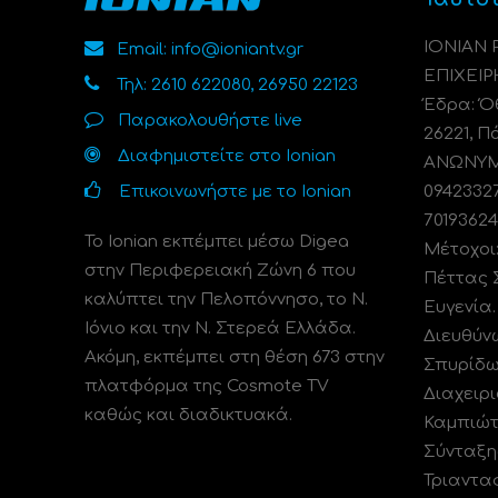
ΙΟΝΙΑΝ
Email: info@ioniantv.gr
ΕΠΙΧΕΙΡ
Τηλ: 2610 622080, 26950 22123
Έδρα: Όθ
Παρακολουθήστε live
26221, Π
Διαφημιστείτε στο Ionian
ΑΝΩΝΥΜΗ
Επικοινωνήστε με το Ionian
0942332
70193624
Το Ionian εκπέμπει μέσω Digea
Μέτοχοι
στην Περιφερειακή Ζώνη 6 που
Πέττας 
καλύπτει την Πελοπόννησο, το N.
Ευγενία
Ιόνιο και την Ν. Στερεά Ελλάδα.
Διευθύν
Ακόμη, εκπέμπει στη θέση 673 στην
Σπυρίδω
πλατφόρμα της Cosmote TV
Διαχειρι
καθώς και διαδικτυακά.
Καμπιώτ
Σύνταξη
Τριαντα