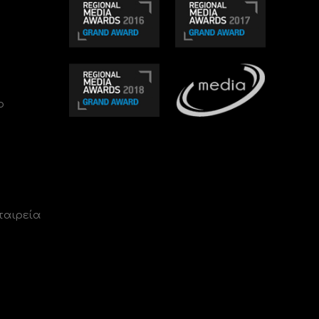
ο
ταιρεία