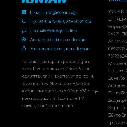
ΙΟΝΙΑΝ
Email: info@ioniantv.gr
ΕΠΙΧΕΙΡ
Τηλ: 2610 622080, 26950 22123
Έδρα: Όθ
Παρακολουθήστε live
26221, Π
Διαφημιστείτε στο Ionian
ΑΝΩΝΥΜΗ
Επικοινωνήστε με το Ionian
0942332
70193624
Το Ionian εκπέμπει μέσω Digea
Μέτοχοι
στην Περιφερειακή Ζώνη 6 που
Πέττας 
καλύπτει την Πελοπόννησο, το N.
Ευγενία
Ιόνιο και την Ν. Στερεά Ελλάδα.
Διευθύν
Ακόμη, εκπέμπει στη θέση 673 στην
Σπυρίδω
πλατφόρμα της Cosmote TV
Διαχειρι
καθώς και διαδικτυακά.
Καμπιώτ
Σύνταξη
Τριαντα