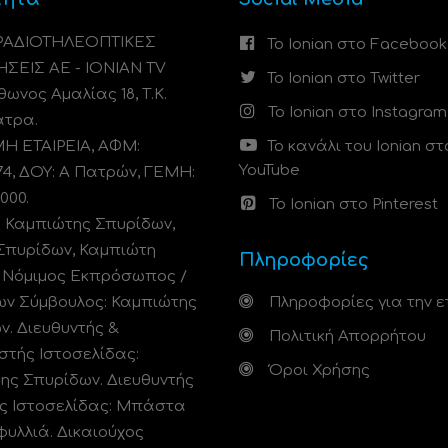
 ΡΑΔΙΟΤΗΛΕΟΠΤΙΚΕΣ
Το Ionian στο Facebook
ΗΣΕΙΣ ΑΕ - IONIAN TV
Το Ionian στο Twitter
ωνος Αμαλίας 18, Τ.Κ.
Το Ionian στο Instagram
άτρα.
 ΕΤΑΙΡΕΙΑ, ΑΦΜ:
Το κανάλι του Ionian στ
YouTube
74, ΔΟΥ: A Πατρών, ΓΕΜΗ:
000.
Το Ionian στο Pinterest
: Καμπιώτης Σπυρίδων,
Σπυρίδων, Καμπιώτη
Πληροφορίες
. Νόμιμος Εκπρόσωπος /
ων Σύμβουλος: Καμπιώτης
Πληροφορίες για την ε
ν. Διευθυντής &
Πολιτική Απορρήτου
στής Ιστοσελίδας:
Όροι Χρήσης
ης Σπυρίδων. Διευθυντής
ς Ιστοσελίδας: Μπάστα
φυλλιά. Δικαιούχος