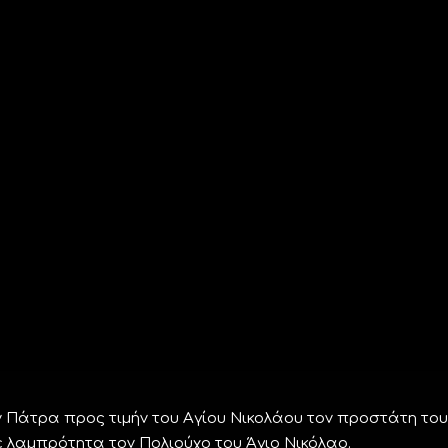
 Πάτρα προς τιμήν του Αγίου Νικολάου τον προστάτη του
με λαμπρότητα τον Πολιούχο του Άγιο Νικόλαο.