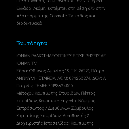
Πελοπόννησο, το N. Ιόνιο και την Ν. Στερεά
Ελλάδα. Ακόμη, εκπέμπει στη θέση 673 στην
πλατφόρμα της Cosmote TV καθώς και
διαδικτυακά.
Ταυτότητα
ΙΟΝΙΑΝ ΡΑΔΙΟΤΗΛΕΟΠΤΙΚΕΣ ΕΠΙΧΕΙΡΗΣΕΙΣ ΑΕ -
IONIAN TV
Έδρα: Όθωνος Αμαλίας 18, Τ.Κ. 26221, Πάτρα.
ΑΝΩΝΥΜΗ ΕΤΑΙΡΕΙΑ, ΑΦΜ: 094233274, ΔΟΥ: A
Πατρών, ΓΕΜΗ: 70193624000.
Μέτοχοι: Καμπιώτης Σπυρίδων, Πέττας
Σπυρίδων, Καμπιώτη Ευγενία. Νόμιμος
Εκπρόσωπος / Διευθύνων Σύμβουλος:
Καμπιώτης Σπυρίδων. Διευθυντής &
Διαχειριστής Ιστοσελίδας: Καμπιώτης