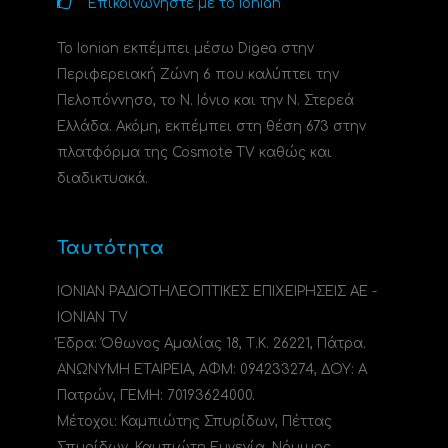
Επικοινωνήστε με το Ionian
Το Ionian εκπέμπει μέσω Digea στην
Περιφερειακή Ζώνη 6 που καλύπτει την
Πελοπόννησο, το N. Ιόνιο και την Ν. Στερεά
Ελλάδα. Ακόμη, εκπέμπει στη θέση 673 στην
πλατφόρμα της Cosmote TV καθώς και
διαδικτυακά.
Ταυτότητα
ΙΟΝΙΑΝ ΡΑΔΙΟΤΗΛΕΟΠΤΙΚΕΣ ΕΠΙΧΕΙΡΗΣΕΙΣ ΑΕ -
IONIAN TV
Έδρα: Όθωνος Αμαλίας 18, Τ.Κ. 26221, Πάτρα.
ΑΝΩΝΥΜΗ ΕΤΑΙΡΕΙΑ, ΑΦΜ: 094233274, ΔΟΥ: A
Πατρών, ΓΕΜΗ: 70193624000.
Μέτοχοι: Καμπιώτης Σπυρίδων, Πέττας
Σπυρίδων, Καμπιώτη Ευγενία. Νόμιμος