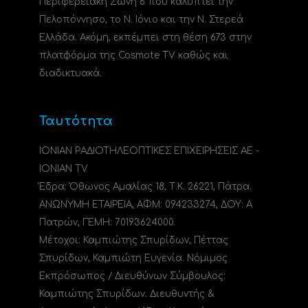
Περιφερειακή Ζώνη 6 που καλύπτει την
Πελοπόννησο, το N. Ιόνιο και την Ν. Στερεά
Ελλάδα. Ακόμη, εκπέμπει στη θέση 673 στην
πλατφόρμα της Cosmote TV καθώς και
διαδικτυακά.
Ταυτότητα
ΙΟΝΙΑΝ ΡΑΔΙΟΤΗΛΕΟΠΤΙΚΕΣ ΕΠΙΧΕΙΡΗΣΕΙΣ ΑΕ -
IONIAN TV
Έδρα: Όθωνος Αμαλίας 18, Τ.Κ. 26221, Πάτρα.
ΑΝΩΝΥΜΗ ΕΤΑΙΡΕΙΑ, ΑΦΜ: 094233274, ΔΟΥ: A
Πατρών, ΓΕΜΗ: 70193624000.
Μέτοχοι: Καμπιώτης Σπυρίδων, Πέττας
Σπυρίδων, Καμπιώτη Ευγενία. Νόμιμος
Εκπρόσωπος / Διευθύνων Σύμβουλος:
Καμπιώτης Σπυρίδων. Διευθυντής &