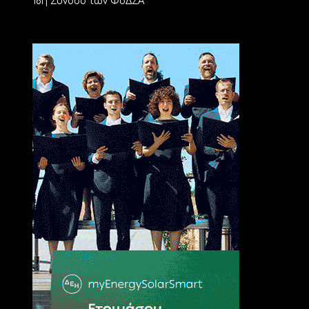
18η Σύνοδο των ΦοΔΣΑ