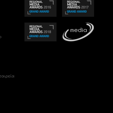
ο
ταιρεία