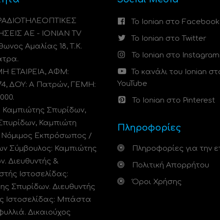
 ΡΑΔΙΟΤΗΛΕΟΠΤΙΚΕΣ
Το Ionian στο Facebook
ΗΣΕΙΣ ΑΕ - IONIAN TV
Το Ionian στο Twitter
ωνος Αμαλίας 18, Τ.Κ.
Το Ionian στο Instagram
άτρα.
 ΕΤΑΙΡΕΙΑ, ΑΦΜ:
Το κανάλι του Ionian στ
YouTube
74, ΔΟΥ: A Πατρών, ΓΕΜΗ:
000.
Το Ionian στο Pinterest
: Καμπιώτης Σπυρίδων,
Σπυρίδων, Καμπιώτη
Πληροφορίες
. Νόμιμος Εκπρόσωπος /
ων Σύμβουλος: Καμπιώτης
Πληροφορίες για την ε
ν. Διευθυντής &
Πολιτική Απορρήτου
στής Ιστοσελίδας:
Όροι Χρήσης
ης Σπυρίδων. Διευθυντής
ς Ιστοσελίδας: Μπάστα
φυλλιά. Δικαιούχος