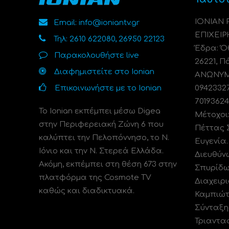
ΙΟΝΙΑΝ
Email: info@ioniantv.gr
ΕΠΙΧΕΙΡ
Τηλ: 2610 622080, 26950 22123
Έδρα: Όθ
Παρακολουθήστε live
26221, Π
Διαφημιστείτε στο Ionian
ΑΝΩΝΥΜΗ
Επικοινωνήστε με το Ionian
0942332
70193624
Το Ionian εκπέμπει μέσω Digea
Μέτοχοι
στην Περιφερειακή Ζώνη 6 που
Πέττας 
καλύπτει την Πελοπόννησο, το N.
Ευγενία
Ιόνιο και την Ν. Στερεά Ελλάδα.
Διευθύν
Ακόμη, εκπέμπει στη θέση 673 στην
Σπυρίδω
πλατφόρμα της Cosmote TV
Διαχειρι
καθώς και διαδικτυακά.
Καμπιώτ
Σύνταξη
Τριαντα