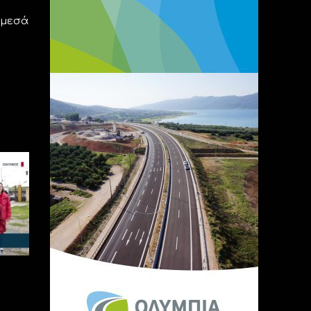
άμεσά