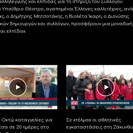
λληλεγγύης και ελπίδας για τη στήριξη του Συλλόγου
ο Υπαίθριο Θέατρο, αγαπημένοι Έλληνες καλλιτέχνες, αν
, ο Δημήτρης Μητσοτάκης, η Βιολέτα Ίκαρη, ο Διονύσης
οπικών δημιουργών και συλλόγων, προσφέρουν μια μοναδική
αι ελπίδα».
Οκτώ καταγγελίες για
Σε «τέλμα» οι αθλητικές
έσα σε 20 ημέρες στο
εγκαταστάσεις στη Ζάκυνθο