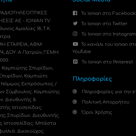
 ΡΑΔΙΟΤΗΛΕΟΠΤΙΚΕΣ
Το Ionian στο Facebook
ΗΣΕΙΣ ΑΕ - IONIAN TV
Το Ionian στο Twitter
ωνος Αμαλίας 18, Τ.Κ.
Το Ionian στο Instagram
άτρα.
 ΕΤΑΙΡΕΙΑ, ΑΦΜ:
Το κανάλι του Ionian στ
YouTube
74, ΔΟΥ: A Πατρών, ΓΕΜΗ:
000.
Το Ionian στο Pinterest
: Καμπιώτης Σπυρίδων,
Σπυρίδων, Καμπιώτη
Πληροφορίες
. Νόμιμος Εκπρόσωπος /
ων Σύμβουλος: Καμπιώτης
Πληροφορίες για την ε
ν. Διευθυντής &
Πολιτική Απορρήτου
στής Ιστοσελίδας:
Όροι Χρήσης
ης Σπυρίδων. Διευθυντής
ς Ιστοσελίδας: Μπάστα
φυλλιά. Δικαιούχος