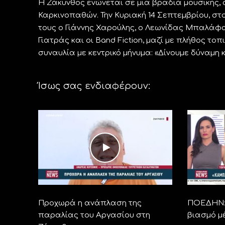
Η Ζάκυνθος ενώνεται σε μια βραδιά μουσικής, α
Καρκινοπαθών. Την Κυριακή 14 Σεπτεμβρίου, στ
τους ο Γιάννης Χαρούλης, ο Λεωνίδας Μπαλάφας
Γιατράς και οι Band Fiction, μαζί με πλήθος τ
συναυλία με κεντρικό μήνυμα: «Δίνουμε δύναμη κ
Ίσως σας ενδιαφέρουν:
Προχωρά η ανάπλαση της
ΠΟΕΔΗΝ: 
παραλίας του Αργασίου στη
βιασμό μ