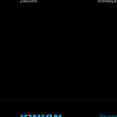
Ζάκυνθο
νοσοκομε
Ταυτό