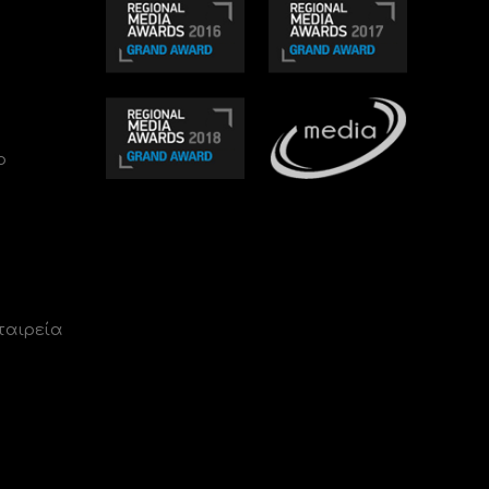
ο
ταιρεία