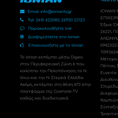
ΙΟΝΙΑΝ
Email: info@ioniantv.gr
ΕΠΙΧΕΙΡ
Τηλ: 2610 622080, 26950 22123
Έδρα: Όθ
Παρακολουθήστε live
26221, Π
Διαφημιστείτε στο Ionian
ΑΝΩΝΥΜΗ
Επικοινωνήστε με το Ionian
0942332
70193624
Το Ionian εκπέμπει μέσω Digea
Μέτοχοι
στην Περιφερειακή Ζώνη 6 που
Πέττας 
καλύπτει την Πελοπόννησο, το N.
Ευγενία
Ιόνιο και την Ν. Στερεά Ελλάδα.
Διευθύν
Ακόμη, εκπέμπει στη θέση 673 στην
Σπυρίδω
πλατφόρμα της Cosmote TV
Διαχειρι
καθώς και διαδικτυακά.
Καμπιώτ
Σύνταξη
Τριαντα