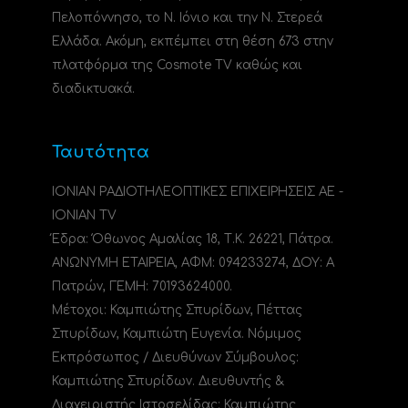
Πελοπόννησο, το N. Ιόνιο και την Ν. Στερεά
Ελλάδα. Ακόμη, εκπέμπει στη θέση 673 στην
πλατφόρμα της Cosmote TV καθώς και
διαδικτυακά.
Ταυτότητα
ΙΟΝΙΑΝ ΡΑΔΙΟΤΗΛΕΟΠΤΙΚΕΣ ΕΠΙΧΕΙΡΗΣΕΙΣ ΑΕ -
IONIAN TV
Έδρα: Όθωνος Αμαλίας 18, Τ.Κ. 26221, Πάτρα.
ΑΝΩΝΥΜΗ ΕΤΑΙΡΕΙΑ, ΑΦΜ: 094233274, ΔΟΥ: A
Πατρών, ΓΕΜΗ: 70193624000.
Μέτοχοι: Καμπιώτης Σπυρίδων, Πέττας
Σπυρίδων, Καμπιώτη Ευγενία. Νόμιμος
Εκπρόσωπος / Διευθύνων Σύμβουλος:
Καμπιώτης Σπυρίδων. Διευθυντής &
Διαχειριστής Ιστοσελίδας: Καμπιώτης