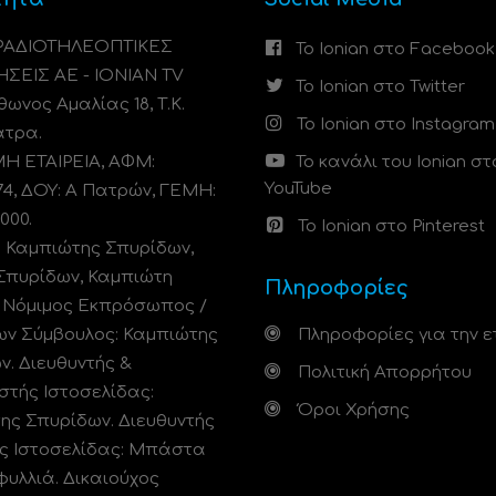
 ΡΑΔΙΟΤΗΛΕΟΠΤΙΚΕΣ
Το Ionian στο Facebook
ΗΣΕΙΣ ΑΕ - IONIAN TV
Το Ionian στο Twitter
ωνος Αμαλίας 18, Τ.Κ.
Το Ionian στο Instagram
άτρα.
 ΕΤΑΙΡΕΙΑ, ΑΦΜ:
Το κανάλι του Ionian στ
YouTube
74, ΔΟΥ: A Πατρών, ΓΕΜΗ:
000.
Το Ionian στο Pinterest
: Καμπιώτης Σπυρίδων,
Σπυρίδων, Καμπιώτη
Πληροφορίες
. Νόμιμος Εκπρόσωπος /
ων Σύμβουλος: Καμπιώτης
Πληροφορίες για την ε
ν. Διευθυντής &
Πολιτική Απορρήτου
στής Ιστοσελίδας:
Όροι Χρήσης
ης Σπυρίδων. Διευθυντής
ς Ιστοσελίδας: Μπάστα
φυλλιά. Δικαιούχος