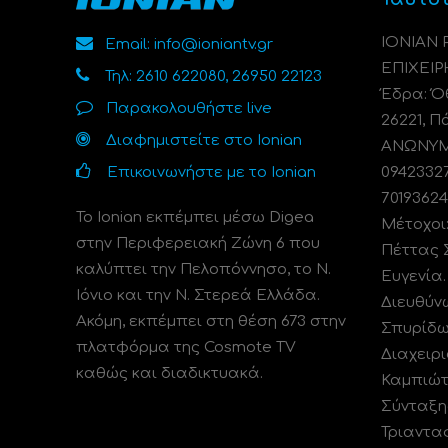
ΙΟΝΙΑΝ
Email: info@ioniantv.gr
ΕΠΙΧΕΙΡ
Τηλ: 2610 622080, 26950 22123
Έδρα: Όθ
Παρακολουθήστε live
26221, Π
Διαφημιστείτε στο Ionian
ΑΝΩΝΥΜΗ
Επικοινωνήστε με το Ionian
0942332
70193624
Το Ionian εκπέμπει μέσω Digea
Μέτοχοι
στην Περιφερειακή Ζώνη 6 που
Πέττας 
καλύπτει την Πελοπόννησο, το N.
Ευγενία
Ιόνιο και την Ν. Στερεά Ελλάδα.
Διευθύν
Ακόμη, εκπέμπει στη θέση 673 στην
Σπυρίδω
πλατφόρμα της Cosmote TV
Διαχειρι
καθώς και διαδικτυακά.
Καμπιώτ
Σύνταξη
Τριαντα