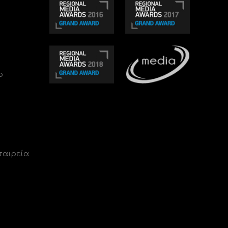
ο
ταιρεία