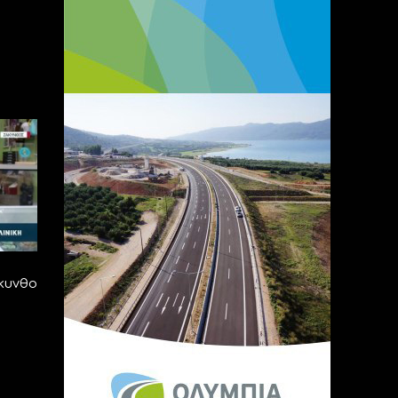
κυνθο