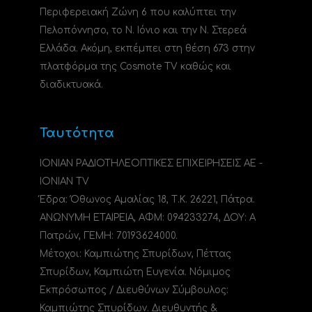
Περιφερειακή Ζώνη 6 που καλύπτει την
Πελοπόννησο, το N. Ιόνιο και την Ν. Στερεά
Ελλάδα. Ακόμη, εκπέμπει στη θέση 673 στην
πλατφόρμα της Cosmote TV καθώς και
διαδικτυακά.
Ταυτότητα
ΙΟΝΙΑΝ ΡΑΔΙΟΤΗΛΕΟΠΤΙΚΕΣ ΕΠΙΧΕΙΡΗΣΕΙΣ ΑΕ -
IONIAN TV
Έδρα: Όθωνος Αμαλίας 18, Τ.Κ. 26221, Πάτρα.
ΑΝΩΝΥΜΗ ΕΤΑΙΡΕΙΑ, ΑΦΜ: 094233274, ΔΟΥ: A
Πατρών, ΓΕΜΗ: 70193624000.
Μέτοχοι: Καμπιώτης Σπυρίδων, Πέττας
Σπυρίδων, Καμπιώτη Ευγενία. Νόμιμος
Εκπρόσωπος / Διευθύνων Σύμβουλος:
Καμπιώτης Σπυρίδων. Διευθυντής &