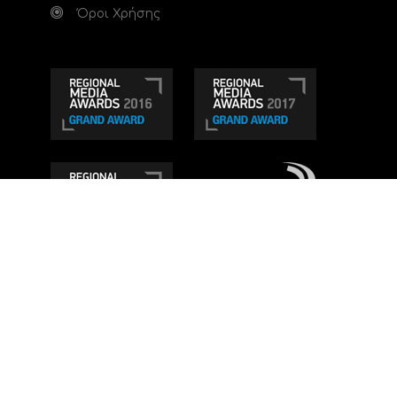
Όροι Χρήσης
Τηλεοπτικό κανάλι Ionian TV - Η Τηλεόραση της
Δυτικής Ελλάδας
. Ενημέρωση, Άποψη, Ψυχαγωγία.
Κατασκευή ιστοσελίδας: Set 2 Web