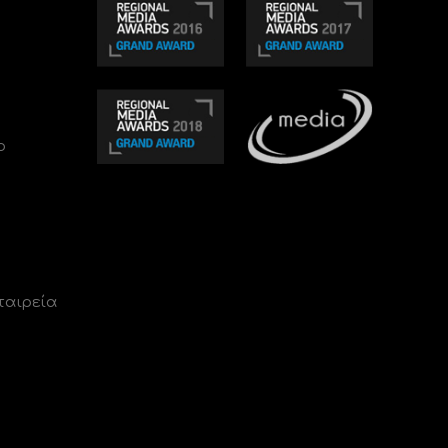
ο
ταιρεία