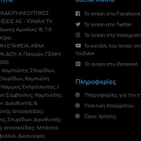
 ΡΑΔΙΟΤΗΛΕΟΠΤΙΚΕΣ
Το Ionian στο Facebook
ΗΣΕΙΣ ΑΕ - IONIAN TV
Το Ionian στο Twitter
ωνος Αμαλίας 18, Τ.Κ.
Το Ionian στο Instagram
άτρα.
 ΕΤΑΙΡΕΙΑ, ΑΦΜ:
Το κανάλι του Ionian στ
YouTube
74, ΔΟΥ: A Πατρών, ΓΕΜΗ:
000.
Το Ionian στο Pinterest
: Καμπιώτης Σπυρίδων,
Σπυρίδων, Καμπιώτη
Πληροφορίες
. Νόμιμος Εκπρόσωπος /
ων Σύμβουλος: Καμπιώτης
Πληροφορίες για την ε
ν. Διευθυντής &
Πολιτική Απορρήτου
στής Ιστοσελίδας:
Όροι Χρήσης
ης Σπυρίδων. Διευθυντής
ς Ιστοσελίδας: Μπάστα
φυλλιά. Δικαιούχος