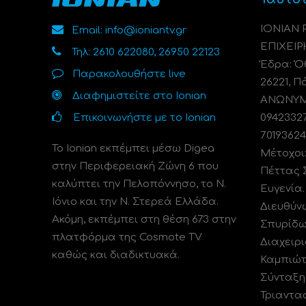
ΙΟΝΙΑΝ
Email: info@ioniantv.gr
ΕΠΙΧΕΙΡ
Τηλ: 2610 622080, 26950 22123
Έδρα: Όθ
Παρακολουθήστε live
26221, Π
Διαφημιστείτε στο Ionian
ΑΝΩΝΥΜΗ
Επικοινωνήστε με το Ionian
0942332
70193624
Το Ionian εκπέμπει μέσω Digea
Μέτοχοι
στην Περιφερειακή Ζώνη 6 που
Πέττας 
καλύπτει την Πελοπόννησο, το N.
Ευγενία
Ιόνιο και την Ν. Στερεά Ελλάδα.
Διευθύν
Ακόμη, εκπέμπει στη θέση 673 στην
Σπυρίδω
πλατφόρμα της Cosmote TV
Διαχειρι
καθώς και διαδικτυακά.
Καμπιώτ
Σύνταξη
Τριαντα