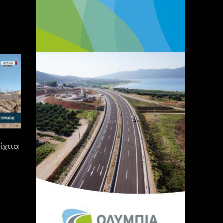
ίχτια