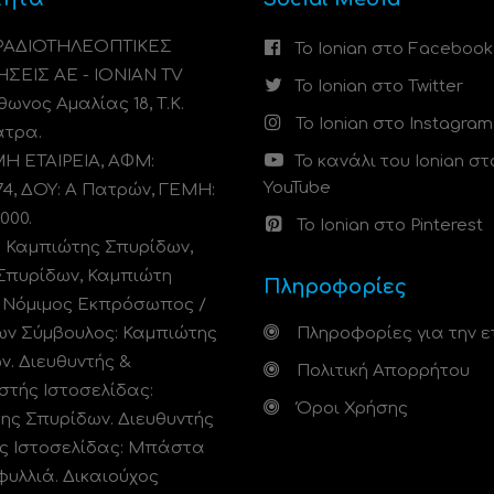
 ΡΑΔΙΟΤΗΛΕΟΠΤΙΚΕΣ
Το Ionian στο Facebook
ΗΣΕΙΣ ΑΕ - IONIAN TV
Το Ionian στο Twitter
ωνος Αμαλίας 18, Τ.Κ.
Το Ionian στο Instagram
άτρα.
 ΕΤΑΙΡΕΙΑ, ΑΦΜ:
Το κανάλι του Ionian στ
YouTube
74, ΔΟΥ: A Πατρών, ΓΕΜΗ:
000.
Το Ionian στο Pinterest
: Καμπιώτης Σπυρίδων,
Σπυρίδων, Καμπιώτη
Πληροφορίες
. Νόμιμος Εκπρόσωπος /
ων Σύμβουλος: Καμπιώτης
Πληροφορίες για την ε
ν. Διευθυντής &
Πολιτική Απορρήτου
στής Ιστοσελίδας:
Όροι Χρήσης
ης Σπυρίδων. Διευθυντής
ς Ιστοσελίδας: Μπάστα
φυλλιά. Δικαιούχος