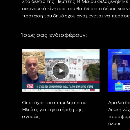
Στο δελτίο της Πέμπτης 14 Μαΐου φιλοξενήθηκ
οικονομικά κίνητρα που θα δώσει ο δήμος για 
πρόταση του δημάρχου αναμένεται να περάσει 
Ίσως σας ενδιαφέρουν:
Οι στόχοι του επιμελητηρίου
Αμαλιάδα
Ηλείας για την στήριξη της
Λευκή νύχ
αγοράς
προσφορέ
όλους