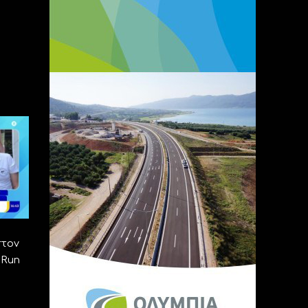
στον
 Run