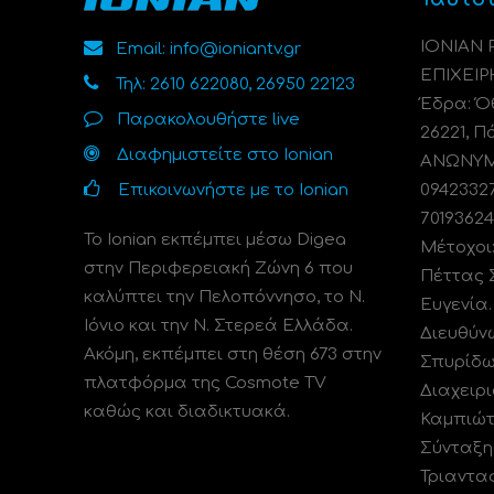
ΙΟΝΙΑΝ
Email: info@ioniantv.gr
ΕΠΙΧΕΙΡ
Τηλ: 2610 622080, 26950 22123
Έδρα: Όθ
Παρακολουθήστε live
26221, Π
Διαφημιστείτε στο Ionian
ΑΝΩΝΥΜΗ
Επικοινωνήστε με το Ionian
0942332
70193624
Το Ionian εκπέμπει μέσω Digea
Μέτοχοι
στην Περιφερειακή Ζώνη 6 που
Πέττας 
καλύπτει την Πελοπόννησο, το N.
Ευγενία
Ιόνιο και την Ν. Στερεά Ελλάδα.
Διευθύν
Ακόμη, εκπέμπει στη θέση 673 στην
Σπυρίδω
πλατφόρμα της Cosmote TV
Διαχειρι
καθώς και διαδικτυακά.
Καμπιώτ
Σύνταξη
Τριαντα