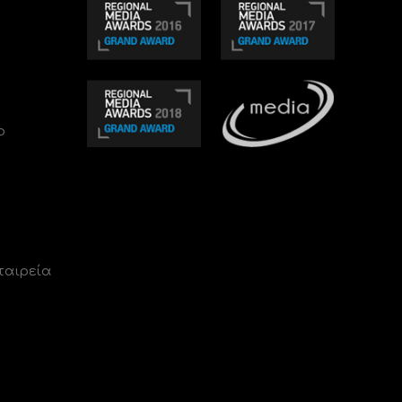
ο
ταιρεία