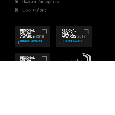
Πολιτική Απορρήτου
Όροι Χρήσης
Τηλεοπτικό κανάλι Ionian TV - Η Τηλεόραση της
Δυτικής Ελλάδας
. Ενημέρωση, Άποψη, Ψυχαγωγία.
Κατασκευή ιστοσελίδας: Set 2 Web