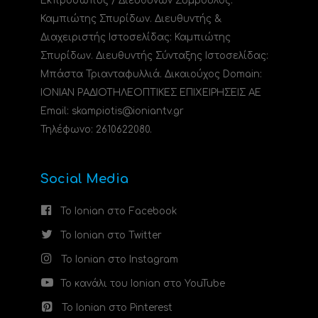
Εκπρόσωπος / Διευθύνων Σύμβουλος:
Καμπιώτης Σπυρίδων. Διευθυντής &
Διαχειριστής Ιστοσελίδας: Καμπιώτης
Σπυρίδων. Διευθυντής Σύνταξης Ιστοσελίδας:
Μπάστα Τριανταφυλλιά. Δικαιούχος Domain:
ΙΟΝΙΑΝ ΡΑΔΙΟΤΗΛΕΟΠΤΙΚΕΣ ΕΠΙΧΕΙΡΗΣΕΙΣ ΑΕ
Email: skampiotis@ioniantv.gr
Τηλέφωνο: 2610622080.
Social Media
Το Ionian στο Facebook
Το Ionian στο Twitter
Το Ionian στο Instagram
Το κανάλι του Ionian στο YouTube
Το Ionian στο Pinterest