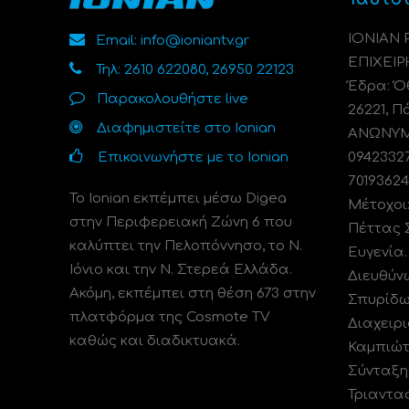
ΙΟΝΙΑΝ
Email: info@ioniantv.gr
ΕΠΙΧΕΙΡ
Τηλ: 2610 622080, 26950 22123
Έδρα: Όθ
Παρακολουθήστε live
26221, Π
Διαφημιστείτε στο Ionian
ΑΝΩΝΥΜΗ
Επικοινωνήστε με το Ionian
0942332
70193624
Το Ionian εκπέμπει μέσω Digea
Μέτοχοι
στην Περιφερειακή Ζώνη 6 που
Πέττας 
καλύπτει την Πελοπόννησο, το N.
Ευγενία
Ιόνιο και την Ν. Στερεά Ελλάδα.
Διευθύν
Ακόμη, εκπέμπει στη θέση 673 στην
Σπυρίδω
πλατφόρμα της Cosmote TV
Διαχειρι
καθώς και διαδικτυακά.
Καμπιώτ
Σύνταξη
Τριαντα