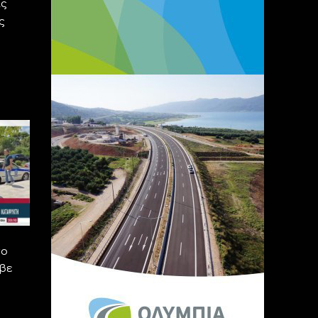
ις
ς
το
υβε