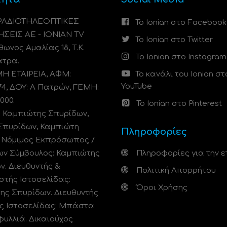
 ΡΑΔΙΟΤΗΛΕΟΠΤΙΚΕΣ
Το Ionian στο Facebook
ΗΣΕΙΣ ΑΕ - IONIAN TV
Το Ionian στο Twitter
ωνος Αμαλίας 18, Τ.Κ.
Το Ionian στο Instagram
άτρα.
 ΕΤΑΙΡΕΙΑ, ΑΦΜ:
Το κανάλι του Ionian στ
YouTube
74, ΔΟΥ: A Πατρών, ΓΕΜΗ:
000.
Το Ionian στο Pinterest
: Καμπιώτης Σπυρίδων,
Σπυρίδων, Καμπιώτη
Πληροφορίες
. Νόμιμος Εκπρόσωπος /
ων Σύμβουλος: Καμπιώτης
Πληροφορίες για την ε
ν. Διευθυντής &
Πολιτική Απορρήτου
στής Ιστοσελίδας:
Όροι Χρήσης
ης Σπυρίδων. Διευθυντής
ς Ιστοσελίδας: Μπάστα
φυλλιά. Δικαιούχος