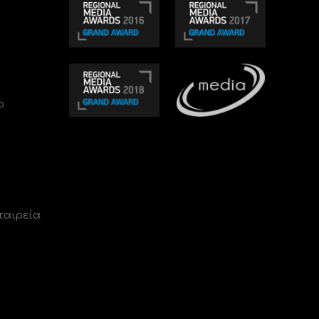
ο
ταιρεία