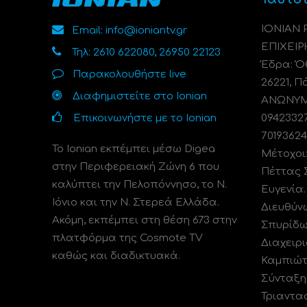
ΙΟΝΙΑΝ
Email: info@ioniantv.gr
ΕΠΙΧΕΙΡ
Τηλ: 2610 622080, 26950 22123
Έδρα: Όθ
Παρακολουθήστε live
26221, Π
Διαφημιστείτε στο Ionian
ΑΝΩΝΥΜΗ
Επικοινωνήστε με το Ionian
0942332
70193624
Το Ionian εκπέμπει μέσω Digea
Μέτοχοι
στην Περιφερειακή Ζώνη 6 που
Πέττας 
καλύπτει την Πελοπόννησο, το N.
Ευγενία
Ιόνιο και την Ν. Στερεά Ελλάδα.
Διευθύν
Ακόμη, εκπέμπει στη θέση 673 στην
Σπυρίδω
πλατφόρμα της Cosmote TV
Διαχειρι
καθώς και διαδικτυακά.
Καμπιώτ
Σύνταξη
Τριαντα