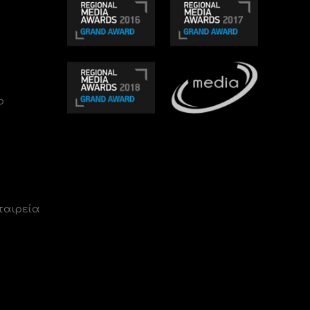
ο
ταιρεία