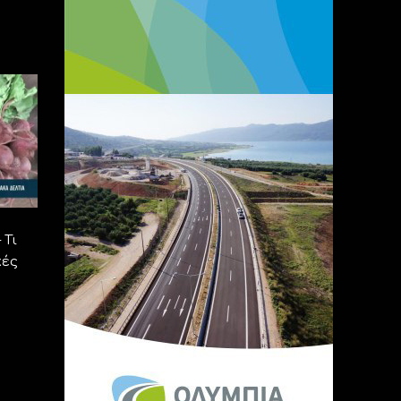
 Τι
κές