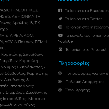
 ΡΑΔΙΟΤΗΛΕΟΠΤΙΚΕΣ
Το Ionian στο Facebook
ΗΣΕΙΣ ΑΕ - IONIAN TV
Το Ionian στο Twitter
ωνος Αμαλίας 18, Τ.Κ.
Το Ionian στο Instagram
άτρα.
 ΕΤΑΙΡΕΙΑ, ΑΦΜ:
Το κανάλι του Ionian στ
YouTube
74, ΔΟΥ: A Πατρών, ΓΕΜΗ:
000.
Το Ionian στο Pinterest
: Καμπιώτης Σπυρίδων,
Σπυρίδων, Καμπιώτη
Πληροφορίες
. Νόμιμος Εκπρόσωπος /
ων Σύμβουλος: Καμπιώτης
Πληροφορίες για την ε
ν. Διευθυντής &
Πολιτική Απορρήτου
στής Ιστοσελίδας:
Όροι Χρήσης
ης Σπυρίδων. Διευθυντής
ς Ιστοσελίδας: Μπάστα
φυλλιά. Δικαιούχος