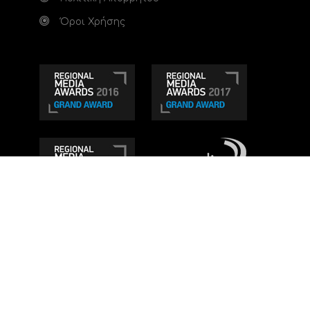
Όροι Χρήσης
Τηλεοπτικό κανάλι Ionian TV - Η Τηλεόραση της
Δυτικής Ελλάδας
. Ενημέρωση, Άποψη, Ψυχαγωγία.
Κατασκευή ιστοσελίδας: Set 2 Web