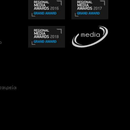
ο
ταιρεία