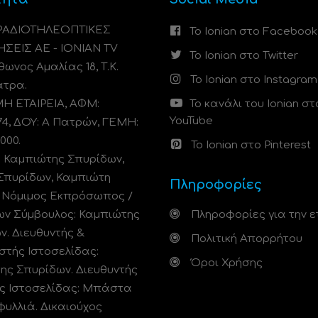
 ΡΑΔΙΟΤΗΛΕΟΠΤΙΚΕΣ
Το Ionian στο Facebook
ΗΣΕΙΣ ΑΕ - IONIAN TV
Το Ionian στο Twitter
ωνος Αμαλίας 18, Τ.Κ.
Το Ionian στο Instagram
άτρα.
 ΕΤΑΙΡΕΙΑ, ΑΦΜ:
Το κανάλι του Ionian στ
YouTube
74, ΔΟΥ: A Πατρών, ΓΕΜΗ:
000.
Το Ionian στο Pinterest
: Καμπιώτης Σπυρίδων,
Σπυρίδων, Καμπιώτη
Πληροφορίες
. Νόμιμος Εκπρόσωπος /
ων Σύμβουλος: Καμπιώτης
Πληροφορίες για την ε
ν. Διευθυντής &
Πολιτική Απορρήτου
στής Ιστοσελίδας:
Όροι Χρήσης
ης Σπυρίδων. Διευθυντής
ς Ιστοσελίδας: Μπάστα
φυλλιά. Δικαιούχος