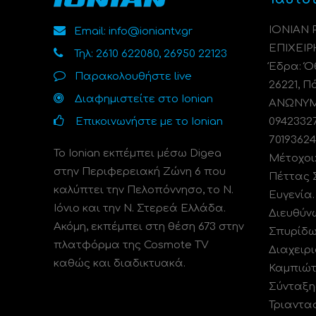
ΙΟΝΙΑΝ
Email: info@ioniantv.gr
ΕΠΙΧΕΙΡ
Τηλ: 2610 622080, 26950 22123
Έδρα: Όθ
Παρακολουθήστε live
26221, Π
Διαφημιστείτε στο Ionian
ΑΝΩΝΥΜΗ
Επικοινωνήστε με το Ionian
0942332
70193624
Το Ionian εκπέμπει μέσω Digea
Μέτοχοι
στην Περιφερειακή Ζώνη 6 που
Πέττας 
καλύπτει την Πελοπόννησο, το N.
Ευγενία
Ιόνιο και την Ν. Στερεά Ελλάδα.
Διευθύν
Ακόμη, εκπέμπει στη θέση 673 στην
Σπυρίδω
πλατφόρμα της Cosmote TV
Διαχειρι
καθώς και διαδικτυακά.
Καμπιώτ
Σύνταξη
Τριαντα