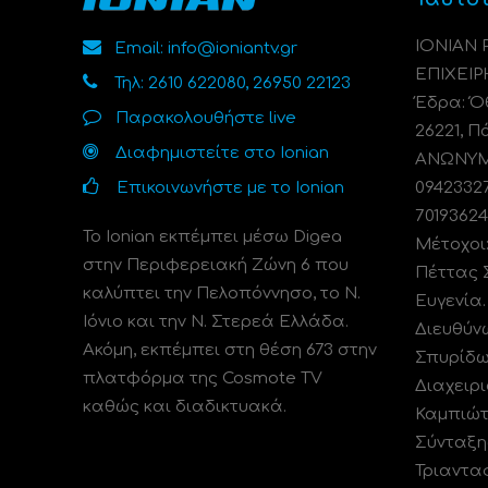
ΙΟΝΙΑΝ
Email: info@ioniantv.gr
ΕΠΙΧΕΙΡ
Τηλ: 2610 622080, 26950 22123
Έδρα: Όθ
Παρακολουθήστε live
26221, Π
Διαφημιστείτε στο Ionian
ΑΝΩΝΥΜΗ
Επικοινωνήστε με το Ionian
0942332
70193624
Το Ionian εκπέμπει μέσω Digea
Μέτοχοι
στην Περιφερειακή Ζώνη 6 που
Πέττας 
καλύπτει την Πελοπόννησο, το N.
Ευγενία
Ιόνιο και την Ν. Στερεά Ελλάδα.
Διευθύν
Ακόμη, εκπέμπει στη θέση 673 στην
Σπυρίδω
πλατφόρμα της Cosmote TV
Διαχειρι
καθώς και διαδικτυακά.
Καμπιώτ
Σύνταξη
Τριαντα