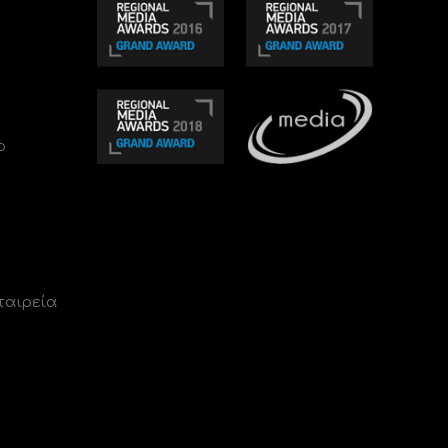
ο
ταιρεία