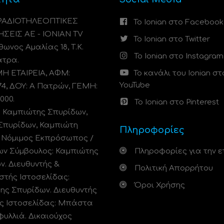
 ΡΑΔΙΟΤΗΛΕΟΠΤΙΚΕΣ
Το Ionian στο Facebook
ΗΣΕΙΣ ΑΕ - IONIAN TV
Το Ionian στο Twitter
ωνος Αμαλίας 18, Τ.Κ.
Το Ionian στο Instagram
άτρα.
 ΕΤΑΙΡΕΙΑ, ΑΦΜ:
Το κανάλι του Ionian στ
YouTube
74, ΔΟΥ: A Πατρών, ΓΕΜΗ:
000.
Το Ionian στο Pinterest
: Καμπιώτης Σπυρίδων,
Σπυρίδων, Καμπιώτη
Πληροφορίες
. Νόμιμος Εκπρόσωπος /
ων Σύμβουλος: Καμπιώτης
Πληροφορίες για την ε
ν. Διευθυντής &
Πολιτική Απορρήτου
στής Ιστοσελίδας:
Όροι Χρήσης
ης Σπυρίδων. Διευθυντής
ς Ιστοσελίδας: Μπάστα
φυλλιά. Δικαιούχος