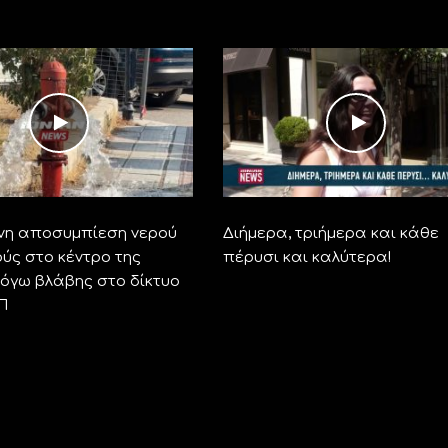
νη αποσυμπίεση νερού
Διήμερα, τριήμερα και κάθε
ύς στο κέντρο της
πέρυσι και καλύτερα!
όγω βλάβης στο δίκτυο
Π