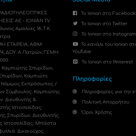
 ΡΑΔΙΟΤΗΛΕΟΠΤΙΚΕΣ
Το Ionian στο Facebook
ΗΣΕΙΣ ΑΕ - IONIAN TV
Το Ionian στο Twitter
ωνος Αμαλίας 18, Τ.Κ.
Το Ionian στο Instagram
άτρα.
 ΕΤΑΙΡΕΙΑ, ΑΦΜ:
Το κανάλι του Ionian στ
YouTube
74, ΔΟΥ: A Πατρών, ΓΕΜΗ:
000.
Το Ionian στο Pinterest
: Καμπιώτης Σπυρίδων,
Σπυρίδων, Καμπιώτη
Πληροφορίες
. Νόμιμος Εκπρόσωπος /
ων Σύμβουλος: Καμπιώτης
Πληροφορίες για την ε
ν. Διευθυντής &
Πολιτική Απορρήτου
στής Ιστοσελίδας:
Όροι Χρήσης
ης Σπυρίδων. Διευθυντής
ς Ιστοσελίδας: Μπάστα
φυλλιά. Δικαιούχος