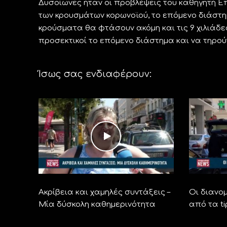
Δυσοίωνες ήταν οι προβλέψεις του καθηγητή Ε
των κρουσμάτων κορωνοϊού, το επόμενο διάστημ
κρούσματα θα φτάσουν ακόμη και τις 9 χιλιάδε
προσεκτικοί το επόμενο διάστημα και να τηρο
Ίσως σας ενδιαφέρουν:
Ακρίβεια και χαμηλές συντάξεις –
Οι διανομ
Μία δύσκολη καθημερινότητα
από τα ti