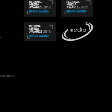
ο
ταιρεία