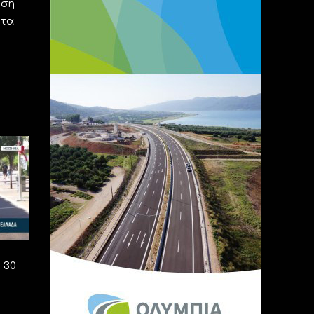
ηση
 τα
 30