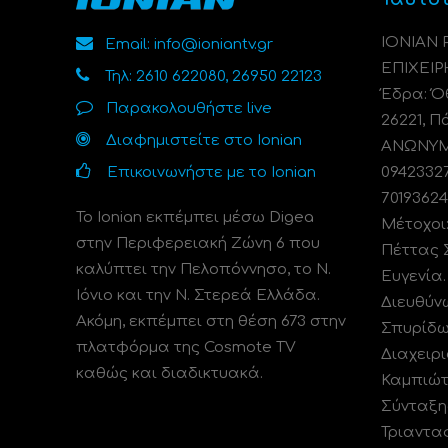
ΙΟΝΙΑΝ
Email: info@ioniantv.gr
ΕΠΙΧΕΙΡ
Τηλ: 2610 622080, 26950 22123
Έδρα: Όθ
Παρακολουθήστε live
26221, Π
Διαφημιστείτε στο Ionian
ΑΝΩΝΥΜΗ
Επικοινωνήστε με το Ionian
0942332
70193624
Το Ionian εκπέμπει μέσω Digea
Μέτοχοι
στην Περιφερειακή Ζώνη 6 που
Πέττας 
καλύπτει την Πελοπόννησο, το N.
Ευγενία
Ιόνιο και την Ν. Στερεά Ελλάδα.
Διευθύν
Ακόμη, εκπέμπει στη θέση 673 στην
Σπυρίδω
πλατφόρμα της Cosmote TV
Διαχειρι
καθώς και διαδικτυακά.
Καμπιώτ
Σύνταξη
Τριαντα