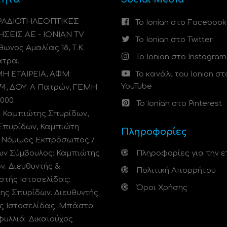
 ΡΑΔΙΟΤΗΛΕΟΠΤΙΚΕΣ
Το Ionian στο Facebook
ΗΣΕΙΣ ΑΕ - IONIAN TV
Το Ionian στο Twitter
ωνος Αμαλίας 18, Τ.Κ.
Το Ionian στο Instagram
άτρα.
 ΕΤΑΙΡΕΙΑ, ΑΦΜ:
Το κανάλι του Ionian στ
YouTube
74, ΔΟΥ: A Πατρών, ΓΕΜΗ:
000.
Το Ionian στο Pinterest
: Καμπιώτης Σπυρίδων,
Σπυρίδων, Καμπιώτη
Πληροφορίες
. Νόμιμος Εκπρόσωπος /
ων Σύμβουλος: Καμπιώτης
Πληροφορίες για την ε
ν. Διευθυντής &
Πολιτική Απορρήτου
στής Ιστοσελίδας:
Όροι Χρήσης
ης Σπυρίδων. Διευθυντής
ς Ιστοσελίδας: Μπάστα
φυλλιά. Δικαιούχος