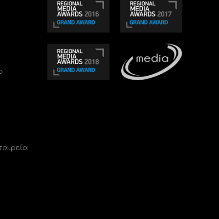
ο
ταιρεία