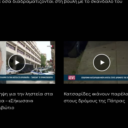
όσα διαδραματίζονται στη βουλή με το σκάνδαλο του
ηψη για την ληστεία στα
Κατσαρίδες «κάνουν παρέλ
κα – «Σήκωσαν»
στους δρόμους της Πάτρας
ιβώτιο