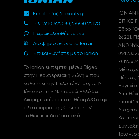
ΙΟΝΙΑΝ
Email: info@ioniantv.gr
ΕΠΙΧΕΙΡ
Τηλ: 2610 622080, 26950 22123
Έδρα: Όθ
Παρακολουθήστε live
26221, Π
Διαφημιστείτε στο Ionian
ΑΝΩΝΥΜΗ
Επικοινωνήστε με το Ionian
0942332
70193624
Το Ionian εκπέμπει μέσω Digea
Μέτοχοι
στην Περιφερειακή Ζώνη 6 που
Πέττας 
καλύπτει την Πελοπόννησο, το N.
Ευγενία
Ιόνιο και την Ν. Στερεά Ελλάδα.
Διευθύν
Ακόμη, εκπέμπει στη θέση 673 στην
Σπυρίδω
πλατφόρμα της Cosmote TV
Διαχειρι
καθώς και διαδικτυακά.
Καμπιώτ
Σύνταξη
Τριαντα