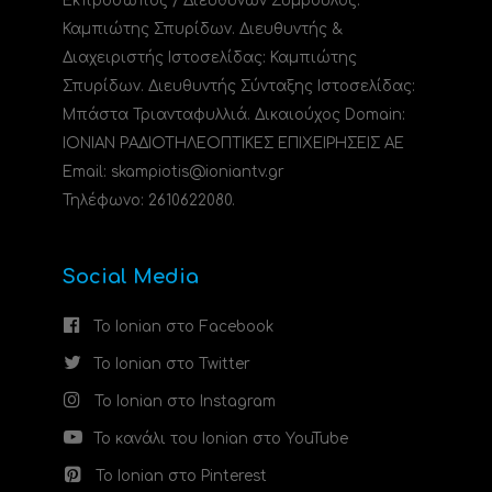
Εκπρόσωπος / Διευθύνων Σύμβουλος:
Καμπιώτης Σπυρίδων. Διευθυντής &
Διαχειριστής Ιστοσελίδας: Καμπιώτης
Σπυρίδων. Διευθυντής Σύνταξης Ιστοσελίδας:
Μπάστα Τριανταφυλλιά. Δικαιούχος Domain:
ΙΟΝΙΑΝ ΡΑΔΙΟΤΗΛΕΟΠΤΙΚΕΣ ΕΠΙΧΕΙΡΗΣΕΙΣ ΑΕ
Email: skampiotis@ioniantv.gr
Τηλέφωνο: 2610622080.
Social Media
Το Ionian στο Facebook
Το Ionian στο Twitter
Το Ionian στο Instagram
Το κανάλι του Ionian στο YouTube
Το Ionian στο Pinterest