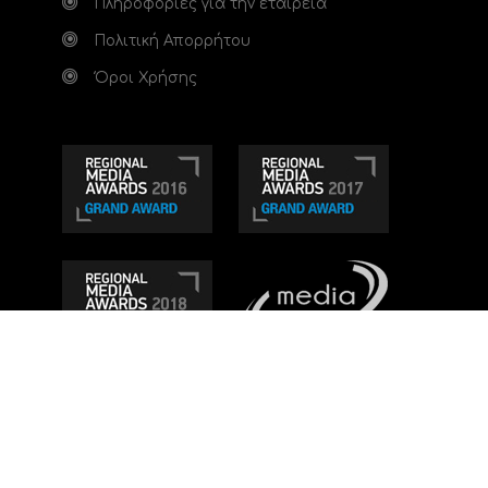
Πληροφορίες για την εταιρεία
Πολιτική Απορρήτου
Όροι Χρήσης
Τηλεοπτικό κανάλι Ionian TV - Η Τηλεόραση της
Δυτικής Ελλάδας
. Ενημέρωση, Άποψη, Ψυχαγωγία.