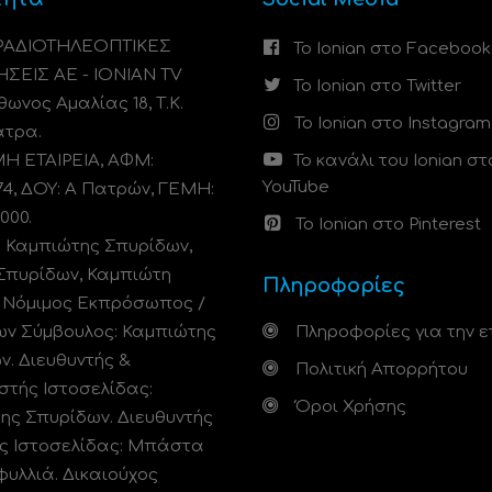
 ΡΑΔΙΟΤΗΛΕΟΠΤΙΚΕΣ
Το Ionian στο Facebook
ΗΣΕΙΣ ΑΕ - IONIAN TV
Το Ionian στο Twitter
ωνος Αμαλίας 18, Τ.Κ.
Το Ionian στο Instagram
άτρα.
 ΕΤΑΙΡΕΙΑ, ΑΦΜ:
Το κανάλι του Ionian στ
YouTube
74, ΔΟΥ: A Πατρών, ΓΕΜΗ:
000.
Το Ionian στο Pinterest
: Καμπιώτης Σπυρίδων,
Σπυρίδων, Καμπιώτη
Πληροφορίες
. Νόμιμος Εκπρόσωπος /
ων Σύμβουλος: Καμπιώτης
Πληροφορίες για την ε
ν. Διευθυντής &
Πολιτική Απορρήτου
στής Ιστοσελίδας:
Όροι Χρήσης
ης Σπυρίδων. Διευθυντής
ς Ιστοσελίδας: Μπάστα
φυλλιά. Δικαιούχος