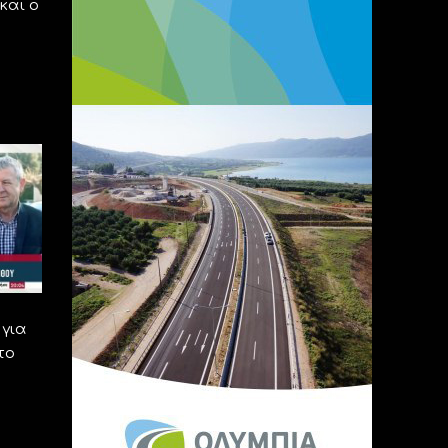
και ο
για
το