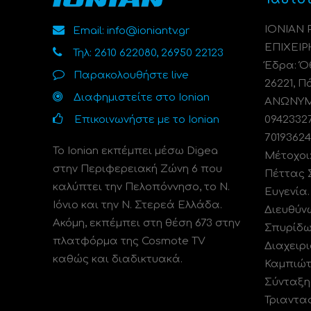
ΙΟΝΙΑΝ
Email: info@ioniantv.gr
ΕΠΙΧΕΙΡ
Τηλ: 2610 622080, 26950 22123
Έδρα: Όθ
Παρακολουθήστε live
26221, Π
Διαφημιστείτε στο Ionian
ΑΝΩΝΥΜΗ
Επικοινωνήστε με το Ionian
0942332
70193624
Το Ionian εκπέμπει μέσω Digea
Μέτοχοι
στην Περιφερειακή Ζώνη 6 που
Πέττας 
καλύπτει την Πελοπόννησο, το N.
Ευγενία
Ιόνιο και την Ν. Στερεά Ελλάδα.
Διευθύν
Ακόμη, εκπέμπει στη θέση 673 στην
Σπυρίδω
πλατφόρμα της Cosmote TV
Διαχειρι
καθώς και διαδικτυακά.
Καμπιώτ
Σύνταξη
Τριαντα