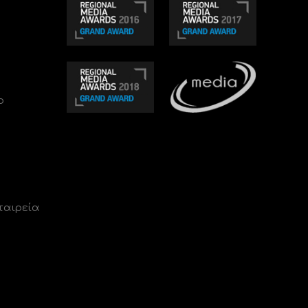
ο
ταιρεία