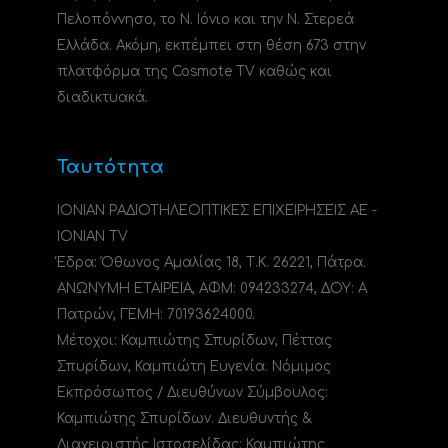
Πελοπόννησο, το N. Ιόνιο και την Ν. Στερεά
Ελλάδα. Ακόμη, εκπέμπει στη θέση 673 στην
πλατφόρμα της Cosmote TV καθώς και
διαδικτυακά.
Ταυτότητα
ΙΟΝΙΑΝ ΡΑΔΙΟΤΗΛΕΟΠΤΙΚΕΣ ΕΠΙΧΕΙΡΗΣΕΙΣ ΑΕ -
IONIAN TV
Έδρα: Όθωνος Αμαλίας 18, Τ.Κ. 26221, Πάτρα.
ΑΝΩΝΥΜΗ ΕΤΑΙΡΕΙΑ, ΑΦΜ: 094233274, ΔΟΥ: A
Πατρών, ΓΕΜΗ: 70193624000.
Μέτοχοι: Καμπιώτης Σπυρίδων, Πέττας
Σπυρίδων, Καμπιώτη Ευγενία. Νόμιμος
Εκπρόσωπος / Διευθύνων Σύμβουλος:
Καμπιώτης Σπυρίδων. Διευθυντής &
Διαχειριστής Ιστοσελίδας: Καμπιώτης