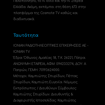
Πελοπόννησο, το N. Ιόνιο και την Ν. Στερεά
Ελλάδα. Ακόμη, εκπέμπει στη θέση 673 στην
πλατφόρμα της Cosmote TV καθώς και
διαδικτυακά.
Ταυτότητα
ΙΟΝΙΑΝ ΡΑΔΙΟΤΗΛΕΟΠΤΙΚΕΣ ΕΠΙΧΕΙΡΗΣΕΙΣ ΑΕ -
IONIAN TV
Έδρα: Όθωνος Αμαλίας 18, Τ.Κ. 26221, Πάτρα.
ΑΝΩΝΥΜΗ ΕΤΑΙΡΕΙΑ, ΑΦΜ: 094233274, ΔΟΥ: A
Πατρών, ΓΕΜΗ: 70193624000.
Μέτοχοι: Καμπιώτης Σπυρίδων, Πέττας
Σπυρίδων, Καμπιώτη Ευγενία. Νόμιμος
Εκπρόσωπος / Διευθύνων Σύμβουλος:
Καμπιώτης Σπυρίδων. Διευθυντής &
Διαχειριστής Ιστοσελίδας: Καμπιώτης