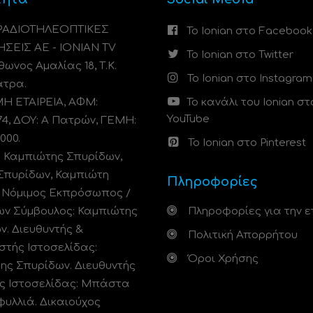
 ΡΑΔΙΟΤΗΛΕΟΠΤΙΚΕΣ
Το Ionian στο Facebook
ΗΣΕΙΣ ΑΕ - IONIAN TV
Το Ionian στο Twitter
ωνος Αμαλίας 18, Τ.Κ.
Το Ionian στο Instagram
άτρα.
 ΕΤΑΙΡΕΙΑ, ΑΦΜ:
Το κανάλι του Ionian στ
YouTube
74, ΔΟΥ: A Πατρών, ΓΕΜΗ:
000.
Το Ionian στο Pinterest
: Καμπιώτης Σπυρίδων,
Σπυρίδων, Καμπιώτη
Πληροφορίες
. Νόμιμος Εκπρόσωπος /
ων Σύμβουλος: Καμπιώτης
Πληροφορίες για την ε
ν. Διευθυντής &
Πολιτική Απορρήτου
στής Ιστοσελίδας:
Όροι Χρήσης
ης Σπυρίδων. Διευθυντής
ς Ιστοσελίδας: Μπάστα
φυλλιά. Δικαιούχος