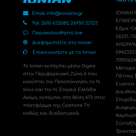
ΙΟΝΙΑΝ
Email: info@ioniantv.gr
ΕΠΙΧΕΙΡ
Τηλ: 2610 622080, 26950 22123
Έδρα: Όθ
Παρακολουθήστε live
26221, Π
Διαφημιστείτε στο Ionian
ΑΝΩΝΥΜΗ
Επικοινωνήστε με το Ionian
0942332
70193624
Το Ionian εκπέμπει μέσω Digea
Μέτοχοι
στην Περιφερειακή Ζώνη 6 που
Πέττας 
καλύπτει την Πελοπόννησο, το N.
Ευγενία
Ιόνιο και την Ν. Στερεά Ελλάδα.
Διευθύν
Ακόμη, εκπέμπει στη θέση 673 στην
Σπυρίδω
πλατφόρμα της Cosmote TV
Διαχειρι
καθώς και διαδικτυακά.
Καμπιώτ
Σύνταξη
Τριαντα