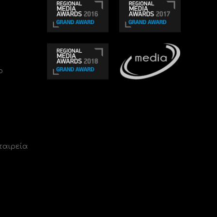
ο
ταιρεία