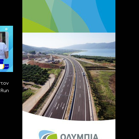
στον
 Run