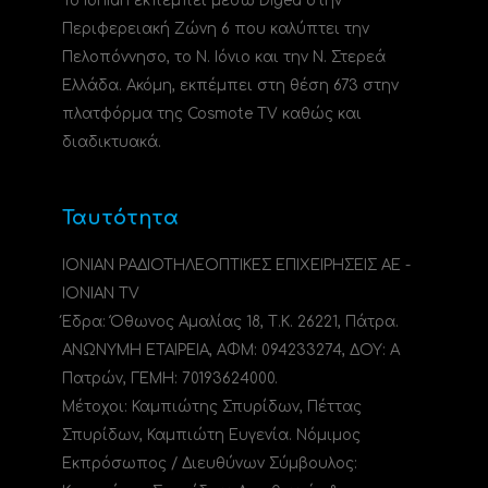
Το Ionian εκπέμπει μέσω Digea στην
Περιφερειακή Ζώνη 6 που καλύπτει την
Πελοπόννησο, το N. Ιόνιο και την Ν. Στερεά
Ελλάδα. Ακόμη, εκπέμπει στη θέση 673 στην
πλατφόρμα της Cosmote TV καθώς και
διαδικτυακά.
Ταυτότητα
ΙΟΝΙΑΝ ΡΑΔΙΟΤΗΛΕΟΠΤΙΚΕΣ ΕΠΙΧΕΙΡΗΣΕΙΣ ΑΕ -
IONIAN TV
Έδρα: Όθωνος Αμαλίας 18, Τ.Κ. 26221, Πάτρα.
ΑΝΩΝΥΜΗ ΕΤΑΙΡΕΙΑ, ΑΦΜ: 094233274, ΔΟΥ: A
Πατρών, ΓΕΜΗ: 70193624000.
Μέτοχοι: Καμπιώτης Σπυρίδων, Πέττας
Σπυρίδων, Καμπιώτη Ευγενία. Νόμιμος
Εκπρόσωπος / Διευθύνων Σύμβουλος: