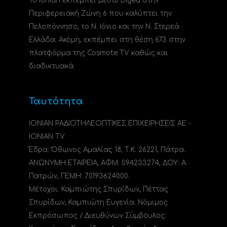
Το Ionian εκπέμπει μέσω Digea στην
Περιφερειακή Ζώνη 6 που καλύπτει την
Πελοπόννησο, το N. Ιόνιο και την Ν. Στερεά
Ελλάδα. Ακόμη, εκπέμπει στη θέση 673 στην
πλατφόρμα της Cosmote TV καθώς και
διαδικτυακά.
Ταυτότητα
ΙΟΝΙΑΝ ΡΑΔΙΟΤΗΛΕΟΠΤΙΚΕΣ ΕΠΙΧΕΙΡΗΣΕΙΣ ΑΕ -
IONIAN TV
Έδρα: Όθωνος Αμαλίας 18, Τ.Κ. 26221, Πάτρα.
ΑΝΩΝΥΜΗ ΕΤΑΙΡΕΙΑ, ΑΦΜ: 094233274, ΔΟΥ: A
Πατρών, ΓΕΜΗ: 70193624000.
Μέτοχοι: Καμπιώτης Σπυρίδων, Πέττας
Σπυρίδων, Καμπιώτη Ευγενία. Νόμιμος
Εκπρόσωπος / Διευθύνων Σύμβουλος: