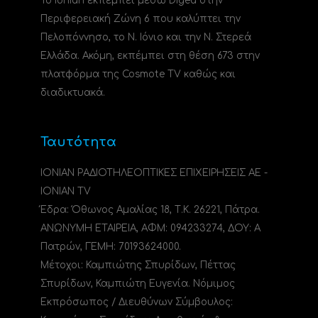
Το Ionian εκπέμπει μέσω Digea στην
Περιφερειακή Ζώνη 6 που καλύπτει την
Πελοπόννησο, το N. Ιόνιο και την Ν. Στερεά
Ελλάδα. Ακόμη, εκπέμπει στη θέση 673 στην
πλατφόρμα της Cosmote TV καθώς και
διαδικτυακά.
Ταυτότητα
ΙΟΝΙΑΝ ΡΑΔΙΟΤΗΛΕΟΠΤΙΚΕΣ ΕΠΙΧΕΙΡΗΣΕΙΣ ΑΕ -
IONIAN TV
Έδρα: Όθωνος Αμαλίας 18, Τ.Κ. 26221, Πάτρα.
ΑΝΩΝΥΜΗ ΕΤΑΙΡΕΙΑ, ΑΦΜ: 094233274, ΔΟΥ: A
Πατρών, ΓΕΜΗ: 70193624000.
Μέτοχοι: Καμπιώτης Σπυρίδων, Πέττας
Σπυρίδων, Καμπιώτη Ευγενία. Νόμιμος
Εκπρόσωπος / Διευθύνων Σύμβουλος: