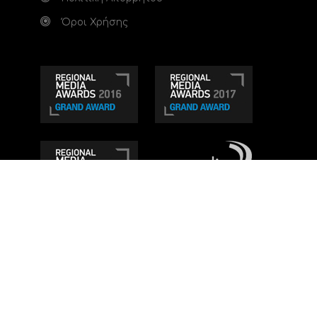
Όροι Χρήσης
Τηλεοπτικό κανάλι Ionian TV - Η Τηλεόραση της
Δυτικής Ελλάδας
. Ενημέρωση, Άποψη, Ψυχαγωγία.
Κατασκευή ιστοσελίδας: Set 2 Web