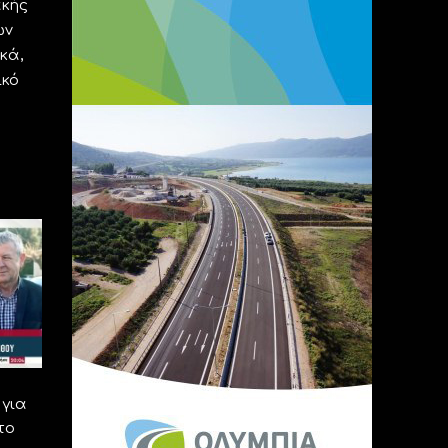
ακής
ων
κά,
ικό
για
το