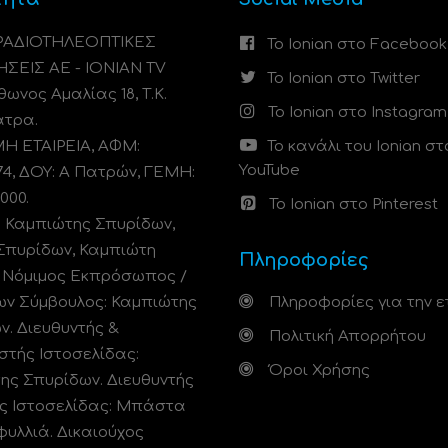
 ΡΑΔΙΟΤΗΛΕΟΠΤΙΚΕΣ
Το Ionian στο Facebook
ΗΣΕΙΣ ΑΕ - IONIAN TV
Το Ionian στο Twitter
ωνος Αμαλίας 18, Τ.Κ.
Το Ionian στο Instagram
άτρα.
 ΕΤΑΙΡΕΙΑ, ΑΦΜ:
Το κανάλι του Ionian στ
YouTube
74, ΔΟΥ: A Πατρών, ΓΕΜΗ:
000.
Το Ionian στο Pinterest
: Καμπιώτης Σπυρίδων,
Σπυρίδων, Καμπιώτη
Πληροφορίες
. Νόμιμος Εκπρόσωπος /
ων Σύμβουλος: Καμπιώτης
Πληροφορίες για την ε
ν. Διευθυντής &
Πολιτική Απορρήτου
στής Ιστοσελίδας:
Όροι Χρήσης
ης Σπυρίδων. Διευθυντής
ς Ιστοσελίδας: Μπάστα
φυλλιά. Δικαιούχος