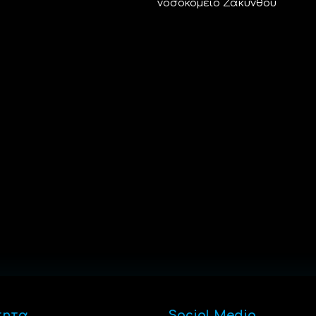
νοσοκομείο Ζακύνθου
τητα
Social Media