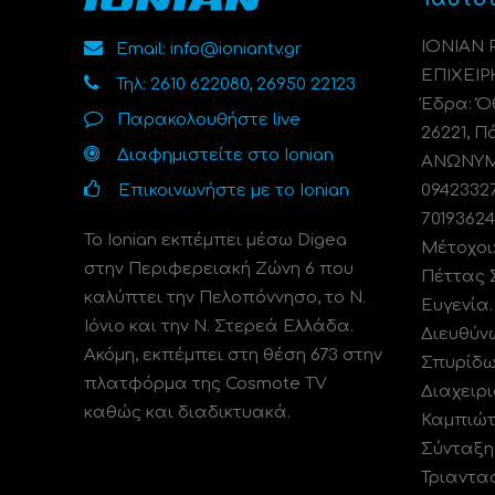
ΙΟΝΙΑΝ
Email: info@ioniantv.gr
ΕΠΙΧΕΙΡ
Τηλ: 2610 622080, 26950 22123
Έδρα: Όθ
Παρακολουθήστε live
26221, Π
Διαφημιστείτε στο Ionian
ΑΝΩΝΥΜΗ
Επικοινωνήστε με το Ionian
0942332
70193624
Το Ionian εκπέμπει μέσω Digea
Μέτοχοι
στην Περιφερειακή Ζώνη 6 που
Πέττας 
καλύπτει την Πελοπόννησο, το N.
Ευγενία
Ιόνιο και την Ν. Στερεά Ελλάδα.
Διευθύν
Ακόμη, εκπέμπει στη θέση 673 στην
Σπυρίδω
πλατφόρμα της Cosmote TV
Διαχειρι
καθώς και διαδικτυακά.
Καμπιώτ
Σύνταξη
Τριαντα