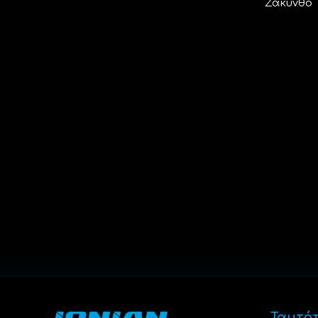
Ζάκυνθο
Ταυτό