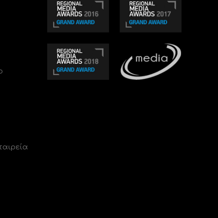
ο
ταιρεία