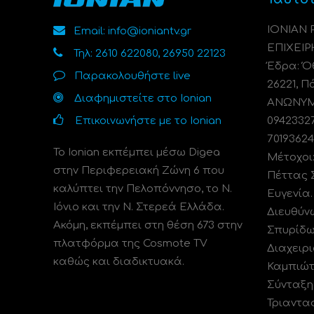
ΙΟΝΙΑΝ
Email: info@ioniantv.gr
ΕΠΙΧΕΙΡ
Τηλ: 2610 622080, 26950 22123
Έδρα: Όθ
Παρακολουθήστε live
26221, Π
Διαφημιστείτε στο Ionian
ΑΝΩΝΥΜΗ
Επικοινωνήστε με το Ionian
0942332
70193624
Το Ionian εκπέμπει μέσω Digea
Μέτοχοι
στην Περιφερειακή Ζώνη 6 που
Πέττας 
καλύπτει την Πελοπόννησο, το N.
Ευγενία
Ιόνιο και την Ν. Στερεά Ελλάδα.
Διευθύν
Ακόμη, εκπέμπει στη θέση 673 στην
Σπυρίδω
πλατφόρμα της Cosmote TV
Διαχειρι
καθώς και διαδικτυακά.
Καμπιώτ
Σύνταξη
Τριαντα