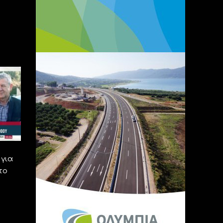
για
το