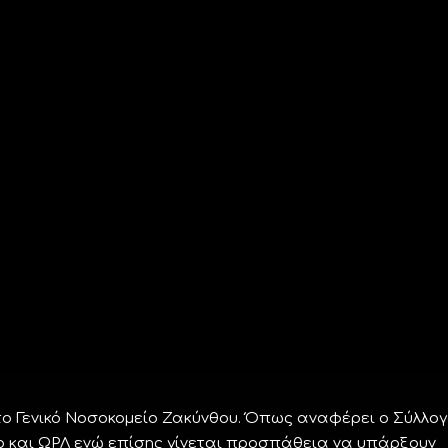
 Γενικό Νοσοκομείο Ζακύνθου. Όπως αναφέρει ο Σύλλογ
ο και ΩΡΛ ενώ επίσης γίνεται προσπάθεια να υπάρξουν