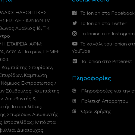
 ΡΑΔΙΟΤΗΛΕΟΠΤΙΚΕΣ
Το Ionian στο Facebook
ΗΣΕΙΣ ΑΕ - IONIAN TV
Το Ionian στο Twitter
ωνος Αμαλίας 18, Τ.Κ.
Το Ionian στο Instagram
άτρα.
 ΕΤΑΙΡΕΙΑ, ΑΦΜ:
Το κανάλι του Ionian στ
YouTube
74, ΔΟΥ: A Πατρών, ΓΕΜΗ:
000.
Το Ionian στο Pinterest
: Καμπιώτης Σπυρίδων,
Σπυρίδων, Καμπιώτη
Πληροφορίες
. Νόμιμος Εκπρόσωπος /
ων Σύμβουλος: Καμπιώτης
Πληροφορίες για την ε
ν. Διευθυντής &
Πολιτική Απορρήτου
στής Ιστοσελίδας:
Όροι Χρήσης
ης Σπυρίδων. Διευθυντής
ς Ιστοσελίδας: Μπάστα
φυλλιά. Δικαιούχος