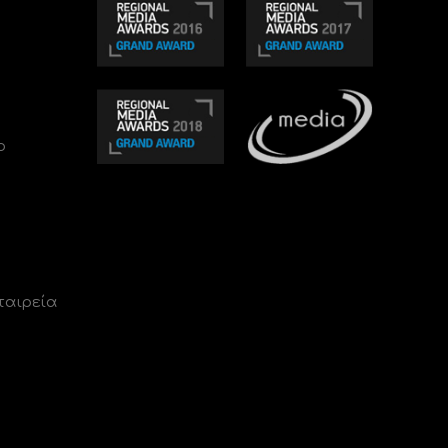
ο
ταιρεία