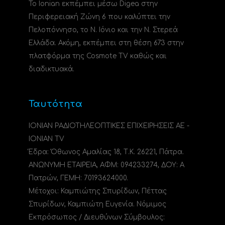
Το Ionian εκπέμπει μέσω Digea στην
Περιφερειακή Ζώνη 6 που καλύπτει την
Πελοπόννησο, το N. Ιόνιο και την Ν. Στερεά
Ελλάδα. Ακόμη, εκπέμπει στη θέση 673 στην
πλατφόρμα της Cosmote TV καθώς και
διαδικτυακά.
Ταυτότητα
ΙΟΝΙΑΝ ΡΑΔΙΟΤΗΛΕΟΠΤΙΚΕΣ ΕΠΙΧΕΙΡΗΣΕΙΣ ΑΕ -
IONIAN TV
Έδρα: Όθωνος Αμαλίας 18, Τ.Κ. 26221, Πάτρα.
ΑΝΩΝΥΜΗ ΕΤΑΙΡΕΙΑ, ΑΦΜ: 094233274, ΔΟΥ: A
Πατρών, ΓΕΜΗ: 70193624000.
Μέτοχοι: Καμπιώτης Σπυρίδων, Πέττας
Σπυρίδων, Καμπιώτη Ευγενία. Νόμιμος
Εκπρόσωπος / Διευθύνων Σύμβουλος: